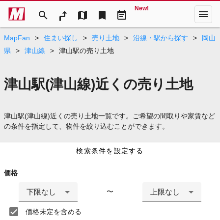
New!
menu
search
map
bookmark
event_note
MapFan
>
住まい探し
>
売り土地
>
沿線・駅から探す
>
岡山
県
>
津山線
>
津山駅の売り土地
津山駅(津山線)近くの売り土地
津山駅(津山線)近くの売り土地一覧です。ご希望の間取りや家賃など
の条件を指定して、物件を絞り込むことができます。
検索条件を設定する
価格
下限なし
上限なし
〜
価格未定を含める