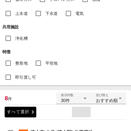
上水道
下水道
電気
共用施設
浄化槽
特徴
整形地
平坦地
即引渡し可
表示件数
並び替え
8
件
30件
おすすめ順
chevron_right
すべて選択