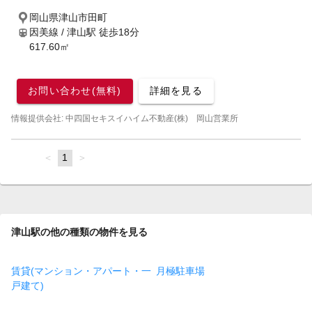
岡山県津山市田町
因美線 / 津山駅
徒歩18分
617.60㎡
お問い合わせ(無料)
詳細を見る
情報提供会社: 中四国セキスイハイム不動産(株) 岡山営業所
page
You're
1
page
on
page
津山駅の他の種類の物件を見る
賃貸(マンション・アパート・一
月極駐車場
戸建て)