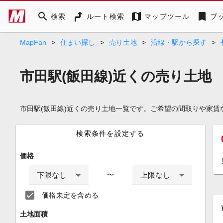
search
map
bookmark
検索
ルート検索
マップツール
ブ
MapFan
>
住まい探し
>
売り土地
>
沿線・駅から探す
>
市田駅(飯田線)近くの売り土地
市田駅(飯田線)近くの売り土地一覧です。ご希望の間取りや家
検索条件を設定する
価格
下限なし
上限なし
〜
価格未定を含める
土地面積