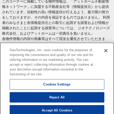
このコーナーに掲載している物件情報は、「アットホーム不動産情
報ネットワーク」に加盟する不動産会社等（情報提供元）から提供
されています。信頼性の高い情報提供が行えるよう、最大限の努力
をしておりますが、その内容を保証するものではありません。 利用
者のみなさまと各情報提供元との取引に起因する損害および情報が
掲載されたことに起因する損害等については、 ジオテクノロジーズ
株式会社、およびアットホームは一切責任を負いません。
各物件情報の内容や画像等はすべて現況を優先させていただきま
す。
お取引等（お取引の準備、資金調達等を含みます）の際には、内容
GeoTechnologies, Inc. uses cookies for the purposes of
や契約条件等について、 各情報提供元より十分な説明を受け、ご自
improving the convenience and quality of our site and for
utilizing information in our marketing activity. You can
身でご確認の上、判断してください。
accept or reject collecting information through cookies at
このコーナーへの物件情報のご掲載、その他不動産業務ソリューシ
your discretion except information essential to the
ョン等についての不動産会社様のお問合せは
こちら
からお願いいた
functioning of our site.
します。
Cookies Settings
Reject All
Copyright(c) At Home Co.,Ltd. このサイトに掲載している情報の無断転載を禁止します。著作権
はアットホーム（株）またはその情報提供者に帰属します。
本ページはプロモーションが含まれています。
Accept All Cookies
0
検索結果を見る
件