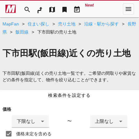
New!
menu
search
map
bookmark
event_note
MapFan
>
住まい探し
>
売り土地
>
沿線・駅から探す
>
長野
県
>
飯田線
>
下市田駅の売り土地
下市田駅(飯田線)近くの売り土地
下市田駅(飯田線)近くの売り土地一覧です。ご希望の間取りや家賃な
どの条件を指定して、物件を絞り込むことができます。
検索条件を設定する
価格
下限なし
上限なし
〜
価格未定を含める