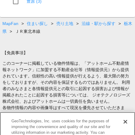
豊原 (3)
MapFan
>
住まい探し
>
売り土地
>
沿線・駅から探す
>
栃木
県
>
ＪＲ東北本線
【免責事項】
このコーナーに掲載している物件情報は、「アットホーム不動産情
報ネットワーク」に加盟する不動産会社等（情報提供元）から提供
されています。信頼性の高い情報提供が行えるよう、最大限の努力
をしておりますが、その内容を保証するものではありません。 利用
者のみなさまと各情報提供元との取引に起因する損害および情報が
掲載されたことに起因する損害等については、 ジオテクノロジーズ
株式会社、およびアットホームは一切責任を負いません。
各物件情報の内容や画像等はすべて現況を優先させていただきま
す。
お取引等（お取引の準備、資金調達等を含みます）の際には、内容
GeoTechnologies, Inc. uses cookies for the purposes of
や契約条件等について、 各情報提供元より十分な説明を受け、ご自
improving the convenience and quality of our site and for
utilizing information in our marketing activity. You can
身でご確認の上、判断してください。