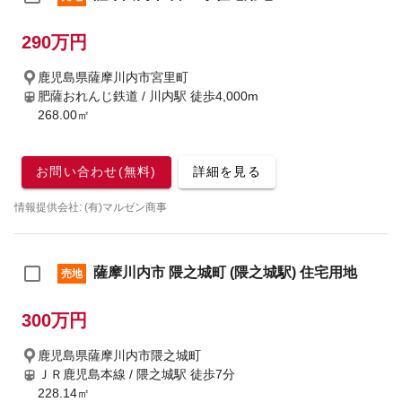
290万円
鹿児島県薩摩川内市宮里町
肥薩おれんじ鉄道 / 川内駅
徒歩4,000m
268.00㎡
お問い合わせ(無料)
詳細を見る
情報提供会社: (有)マルゼン商事
薩摩川内市 隈之城町 (隈之城駅) 住宅用地
売地
300万円
鹿児島県薩摩川内市隈之城町
ＪＲ鹿児島本線 / 隈之城駅
徒歩7分
228.14㎡