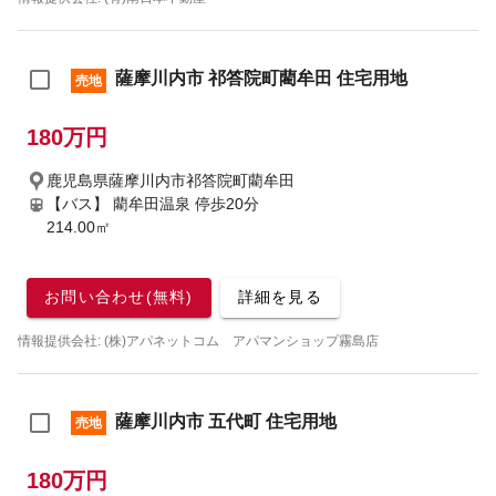
薩摩川内市 祁答院町藺牟田 住宅用地
売地
180万円
鹿児島県薩摩川内市祁答院町藺牟田
【バス】 藺牟田温泉 停歩20分
214.00㎡
お問い合わせ(無料)
詳細を見る
情報提供会社: (株)アパネットコム アパマンショップ霧島店
薩摩川内市 五代町 住宅用地
売地
180万円