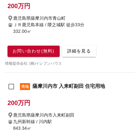
200万円
鹿児島県薩摩川内市青山町
ＪＲ鹿児島本線 / 隈之城駅
徒歩33分
332.00㎡
お問い合わせ(無料)
詳細を見る
情報提供会社: (株)イレブンハウス
薩摩川内市 入来町副田 住宅用地
売地
200万円
鹿児島県薩摩川内市入来町副田
九州新幹線 / 川内駅
843.34㎡