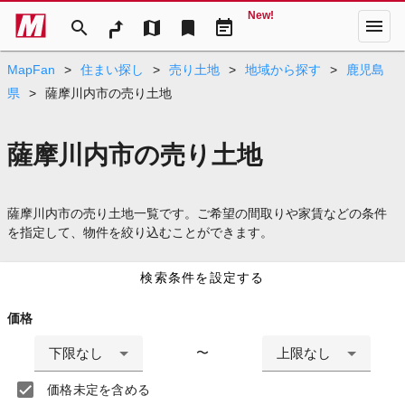
New!
menu
search
map
bookmark
event_note
MapFan
>
住まい探し
>
売り土地
>
地域から探す
>
鹿児島
県
>
薩摩川内市の売り土地
薩摩川内市の売り土地
薩摩川内市の売り土地一覧です。ご希望の間取りや家賃などの条件
を指定して、物件を絞り込むことができます。
検索条件を設定する
価格
下限なし
上限なし
〜
価格未定を含める