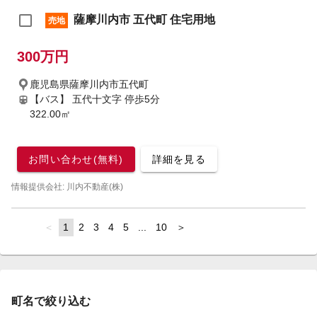
薩摩川内市 五代町 住宅用地
売地
300万円
鹿児島県薩摩川内市五代町
【バス】 五代十文字 停歩5分
322.00㎡
お問い合わせ(無料)
詳細を見る
情報提供会社: 川内不動産(株)
page
You're
1
page
2
page
3
page
4
page
5
page
...
page
10
page
on
page
町名で絞り込む