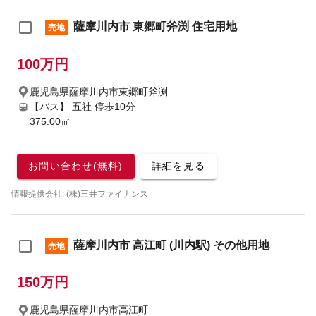
薩摩川内市 東郷町斧渕 住宅用地
売地
100万円
鹿児島県薩摩川内市東郷町斧渕
【バス】 五社 停歩10分
375.00㎡
お問い合わせ(無料)
詳細を見る
情報提供会社: (株)三井ファイナンス
薩摩川内市 高江町 (川内駅) その他用地
売地
150万円
鹿児島県薩摩川内市高江町