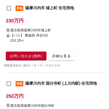
薩摩川内市 城上町 住宅用地
売地
230万円
鹿児島県薩摩川内市城上町
【バス】 農協前 停歩3分
253.28㎡
お問い合わせ(無料)
詳細を見る
情報提供会社: (株)ＨＩＢＩＫＩＮＧＤＯＭ
薩摩川内市 国分寺町 (上川内駅) 住宅用地
売地
250万円
鹿児島県薩摩川内市国分寺町