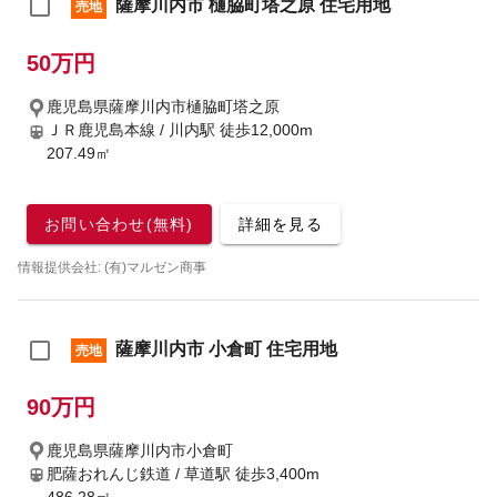
薩摩川内市 樋脇町塔之原 住宅用地
売地
50万円
鹿児島県薩摩川内市樋脇町塔之原
ＪＲ鹿児島本線 / 川内駅
徒歩12,000m
207.49㎡
お問い合わせ(無料)
詳細を見る
情報提供会社: (有)マルゼン商事
薩摩川内市 小倉町 住宅用地
売地
90万円
鹿児島県薩摩川内市小倉町
肥薩おれんじ鉄道 / 草道駅
徒歩3,400m