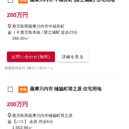
売地
200万円
鹿児島県薩摩川内市中福良町
ＪＲ鹿児島本線 / 隈之城駅
徒歩23分
266.00㎡
お問い合わせ(無料)
詳細を見る
情報提供会社: (株)三ツ矢ホーム
薩摩川内市 樋脇町塔之原 住宅用地
売地
200万円
鹿児島県薩摩川内市樋脇町塔之原
【バス】 金具 停歩6分
1,553.98㎡