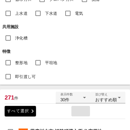
上水道
下水道
電気
共用施設
浄化槽
特徴
整形地
平坦地
即引渡し可
表示件数
並び替え
271
件
30件
おすすめ順
chevron_right
すべて選択