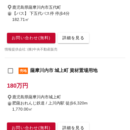
鹿児島県薩摩川内市五代町
【バス】 下五代バス停 停歩4分
182.71㎡
お問い合わせ(無料)
詳細を見る
情報提供会社: (株)中央不動産販売
薩摩川内市 城上町 資材置場用地
売地
180万円
鹿児島県薩摩川内市城上町
肥薩おれんじ鉄道 / 上川内駅
徒歩6,320m
1,770.00㎡
お問い合わせ(無料)
詳細を見る