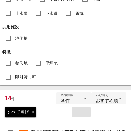
上水道
下水道
電気
共用施設
浄化槽
特徴
整形地
平坦地
即引渡し可
表示件数
並び替え
14
件
30件
おすすめ順
chevron_right
すべて選択