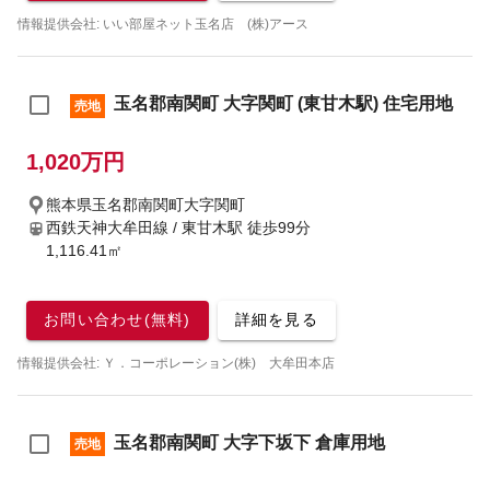
情報提供会社: いい部屋ネット玉名店 (株)アース
玉名郡南関町 大字関町 (東甘木駅) 住宅用地
売地
1,020万円
熊本県玉名郡南関町大字関町
西鉄天神大牟田線 / 東甘木駅
徒歩99分
1,116.41㎡
お問い合わせ(無料)
詳細を見る
情報提供会社: Ｙ．コーポレーション(株) 大牟田本店
玉名郡南関町 大字下坂下 倉庫用地
売地