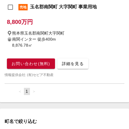
玉名郡南関町 大字関町 事業用地
売地
8,800万円
熊本県玉名郡南関町大字関町
南関インター
徒歩400m
8,876.78㎡
お問い合わせ(無料)
詳細を見る
情報提供会社: (有)セピア不動産
page
You're
1
page
on
page
町名で絞り込む