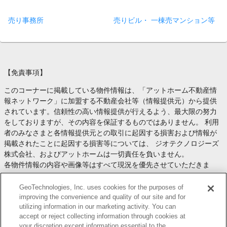
売り事務所
売りビル・ 一棟売マンション等
【免責事項】
このコーナーに掲載している物件情報は、「アットホーム不動産情
報ネットワーク」に加盟する不動産会社等（情報提供元）から提供
されています。信頼性の高い情報提供が行えるよう、最大限の努力
をしておりますが、その内容を保証するものではありません。 利用
者のみなさまと各情報提供元との取引に起因する損害および情報が
掲載されたことに起因する損害等については、 ジオテクノロジーズ
株式会社、およびアットホームは一切責任を負いません。
各物件情報の内容や画像等はすべて現況を優先させていただきま
す。
お取引等（お取引の準備、資金調達等を含みます）の際には、内容
GeoTechnologies, Inc. uses cookies for the purposes of
や契約条件等について、 各情報提供元より十分な説明を受け、ご自
improving the convenience and quality of our site and for
utilizing information in our marketing activity. You can
身でご確認の上、判断してください。
accept or reject collecting information through cookies at
このコーナーへの物件情報のご掲載、その他不動産業務ソリューシ
your discretion except information essential to the