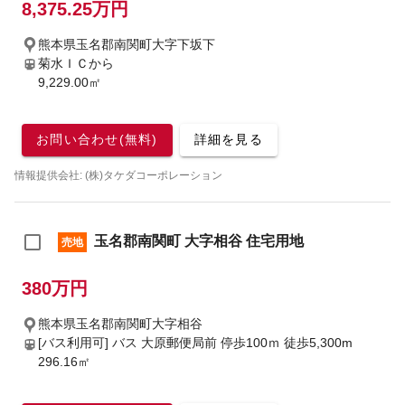
8,375.25万円
熊本県玉名郡南関町大字下坂下
菊水ＩＣから
9,229.00㎡
お問い合わせ(無料)
詳細を見る
情報提供会社: (株)タケダコーポレーション
玉名郡南関町 大字相谷 住宅用地
売地
380万円
熊本県玉名郡南関町大字相谷
[バス利用可] バス 大原郵便局前 停歩100ｍ
徒歩5,300m
296.16㎡