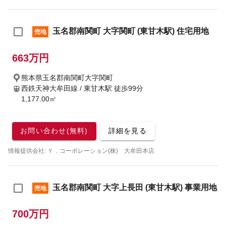
玉名郡南関町 大字関町 (東甘木駅) 住宅用地
売地
663万円
熊本県玉名郡南関町大字関町
西鉄天神大牟田線 / 東甘木駅
徒歩99分
1,177.00㎡
お問い合わせ(無料)
詳細を見る
情報提供会社: Ｙ．コーポレーション(株) 大牟田本店
玉名郡南関町 大字上長田 (東甘木駅) 事業用地
売地
700万円