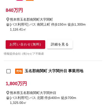
840万円
熊本県玉名郡南関町大字関町
[バス利用可] バス 南関上町 停歩150ｍ
徒歩1,300m
1,116.41㎡
お問い合わせ(無料)
詳細を見る
情報提供会社: (有)セピア不動産
玉名郡南関町 大字関外目 事業用地
売地
1,800万円
熊本県玉名郡南関町大字関外目
[バス利用可] バス 北開 停歩400ｍ
徒歩700m
1,325.00㎡