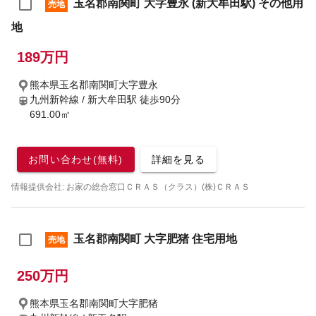
玉名郡南関町 大字豊永 (新大牟田駅) その他用
売地
地
189万円
熊本県玉名郡南関町大字豊永
九州新幹線 / 新大牟田駅
徒歩90分
691.00㎡
お問い合わせ(無料)
詳細を見る
情報提供会社: お家の総合窓口ＣＲＡＳ（クラス）(株)ＣＲＡＳ
玉名郡南関町 大字肥猪 住宅用地
売地
250万円
熊本県玉名郡南関町大字肥猪