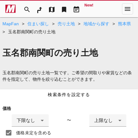
New!
menu
search
map
bookmark
event_note
MapFan
>
住まい探し
>
売り土地
>
地域から探す
>
熊本県
>
玉名郡南関町の売り土地
玉名郡南関町の売り土地
玉名郡南関町の売り土地一覧です。ご希望の間取りや家賃などの条
件を指定して、物件を絞り込むことができます。
検索条件を設定する
価格
下限なし
上限なし
〜
価格未定を含める