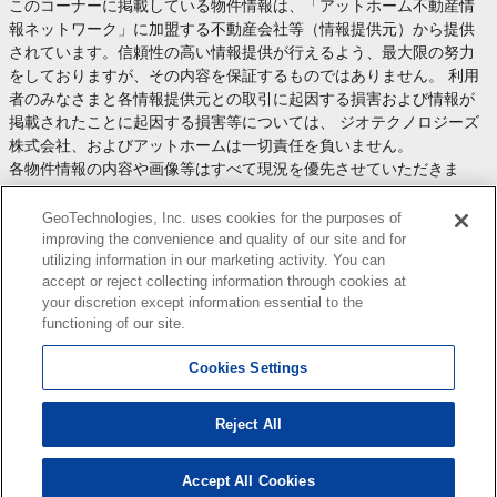
このコーナーに掲載している物件情報は、「アットホーム不動産情
報ネットワーク」に加盟する不動産会社等（情報提供元）から提供
されています。信頼性の高い情報提供が行えるよう、最大限の努力
をしておりますが、その内容を保証するものではありません。 利用
者のみなさまと各情報提供元との取引に起因する損害および情報が
掲載されたことに起因する損害等については、 ジオテクノロジーズ
株式会社、およびアットホームは一切責任を負いません。
各物件情報の内容や画像等はすべて現況を優先させていただきま
す。
お取引等（お取引の準備、資金調達等を含みます）の際には、内容
GeoTechnologies, Inc. uses cookies for the purposes of
や契約条件等について、 各情報提供元より十分な説明を受け、ご自
improving the convenience and quality of our site and for
utilizing information in our marketing activity. You can
身でご確認の上、判断してください。
accept or reject collecting information through cookies at
このコーナーへの物件情報のご掲載、その他不動産業務ソリューシ
your discretion except information essential to the
ョン等についての不動産会社様のお問合せは
こちら
からお願いいた
functioning of our site.
します。
Cookies Settings
Reject All
Copyright(c) At Home Co.,Ltd. このサイトに掲載している情報の無断転載を禁止します。著作権
はアットホーム（株）またはその情報提供者に帰属します。
本ページはプロモーションが含まれています。
Accept All Cookies
0
検索結果を見る
件