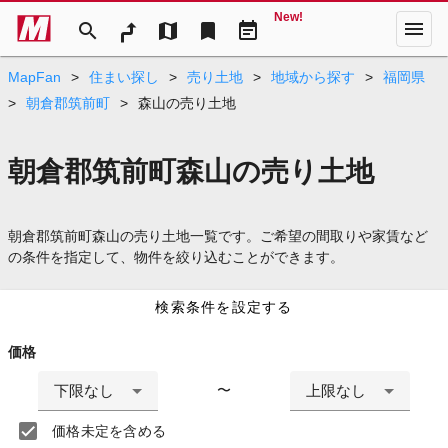
New!
menu
search
map
bookmark
event_note
MapFan
>
住まい探し
>
売り土地
>
地域から探す
>
福岡県
>
朝倉郡筑前町
>
森山の売り土地
朝倉郡筑前町森山の売り土地
朝倉郡筑前町森山の売り土地一覧です。ご希望の間取りや家賃など
の条件を指定して、物件を絞り込むことができます。
検索条件を設定する
価格
下限なし
上限なし
〜
価格未定を含める