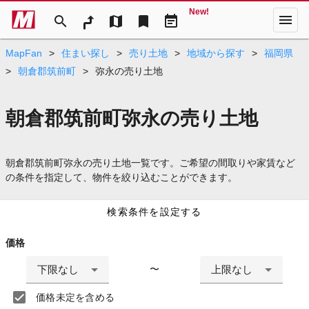
New!
menu
search
map
bookmark
event_note
MapFan
>
住まい探し
>
売り土地
>
地域から探す
>
福岡県
>
朝倉郡筑前町
>
弥永の売り土地
朝倉郡筑前町弥永の売り土地
朝倉郡筑前町弥永の売り土地一覧です。ご希望の間取りや家賃など
の条件を指定して、物件を絞り込むことができます。
検索条件を設定する
価格
下限なし
上限なし
〜
価格未定を含める