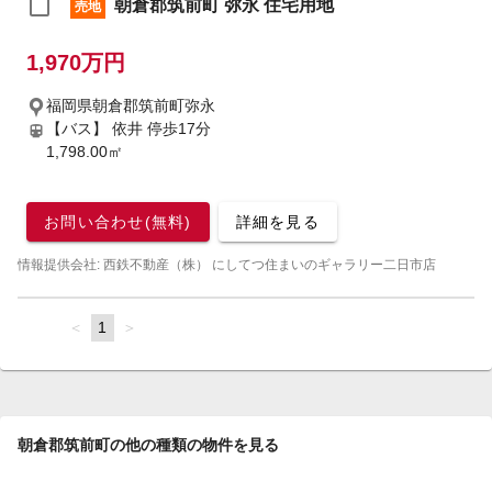
朝倉郡筑前町 弥永 住宅用地
売地
1,970万円
福岡県朝倉郡筑前町弥永
【バス】 依井 停歩17分
1,798.00㎡
お問い合わせ(無料)
詳細を見る
情報提供会社: 西鉄不動産（株） にしてつ住まいのギャラリー二日市店
page
You're
1
page
on
page
朝倉郡筑前町の他の種類の物件を見る