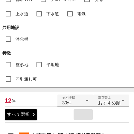
上水道
下水道
電気
共用施設
浄化槽
特徴
整形地
平坦地
即引渡し可
表示件数
並び替え
12
件
30件
おすすめ順
chevron_right
すべて選択