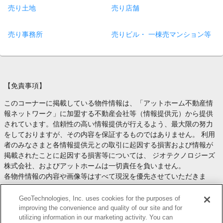
売り土地
売り店舗
売り事務所
売りビル・ 一棟売マンション等
【免責事項】
このコーナーに掲載している物件情報は、「アットホーム不動産情
報ネットワーク」に加盟する不動産会社等（情報提供元）から提供
されています。信頼性の高い情報提供が行えるよう、最大限の努力
をしておりますが、その内容を保証するものではありません。 利用
者のみなさまと各情報提供元との取引に起因する損害および情報が
掲載されたことに起因する損害等については、 ジオテクノロジーズ
株式会社、およびアットホームは一切責任を負いません。
各物件情報の内容や画像等はすべて現況を優先させていただきま
す。
お取引等（お取引の準備、資金調達等を含みます）の際には、内容
GeoTechnologies, Inc. uses cookies for the purposes of
や契約条件等について、 各情報提供元より十分な説明を受け、ご自
improving the convenience and quality of our site and for
utilizing information in our marketing activity. You can
身でご確認の上、判断してください。