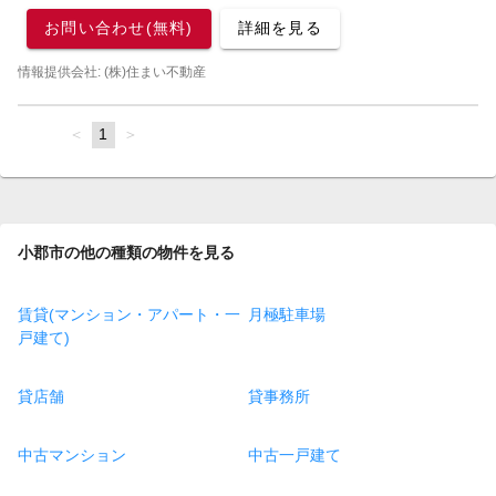
お問い合わせ(無料)
詳細を見る
情報提供会社: (株)住まい不動産
page
You're
1
page
on
page
小郡市の他の種類の物件を見る
賃貸(マンション・アパート・一
月極駐車場
戸建て)
貸店舗
貸事務所
中古マンション
中古一戸建て