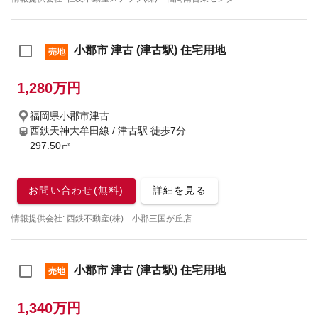
小郡市 津古 (津古駅) 住宅用地
売地
1,280万円
福岡県小郡市津古
西鉄天神大牟田線 / 津古駅
徒歩7分
297.50㎡
お問い合わせ(無料)
詳細を見る
情報提供会社: 西鉄不動産(株) 小郡三国が丘店
小郡市 津古 (津古駅) 住宅用地
売地
1,340万円