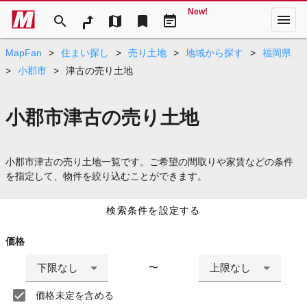
New!
menu
search
map
bookmark
event_note
MapFan
>
住まい探し
>
売り土地
>
地域から探す
>
福岡県
>
小郡市
>
津古の売り土地
小郡市津古の売り土地
小郡市津古の売り土地一覧です。ご希望の間取りや家賃などの条件
を指定して、物件を絞り込むことができます。
検索条件を設定する
価格
下限なし
上限なし
〜
価格未定を含める