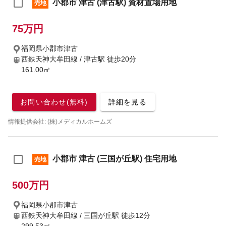
小郡市 津古 (津古駅) 資材置場用地
売地
75万円
福岡県小郡市津古
西鉄天神大牟田線 / 津古駅
徒歩20分
161.00㎡
お問い合わせ(無料)
詳細を見る
情報提供会社: (株)メディカルホームズ
小郡市 津古 (三国が丘駅) 住宅用地
売地
500万円
福岡県小郡市津古
西鉄天神大牟田線 / 三国が丘駅
徒歩12分