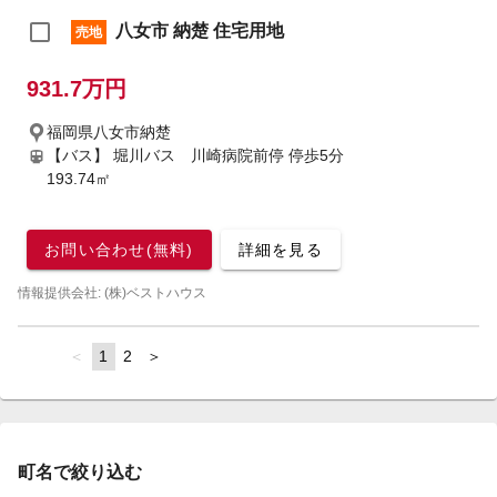
八女市 納楚 住宅用地
売地
931.7万円
福岡県八女市納楚
【バス】 堀川バス 川崎病院前停 停歩5分
193.74㎡
お問い合わせ(無料)
詳細を見る
情報提供会社: (株)ベストハウス
page
You're
1
page
2
page
on
page
町名で絞り込む