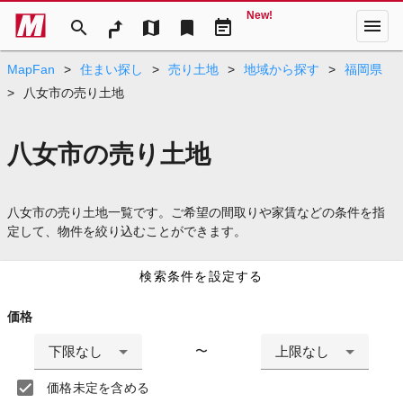
New!
menu
search
map
bookmark
event_note
MapFan
>
住まい探し
>
売り土地
>
地域から探す
>
福岡県
>
八女市の売り土地
八女市の売り土地
八女市の売り土地一覧です。ご希望の間取りや家賃などの条件を指
定して、物件を絞り込むことができます。
検索条件を設定する
価格
下限なし
上限なし
〜
価格未定を含める