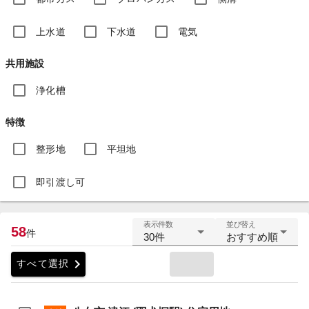
上水道
下水道
電気
共用施設
浄化槽
特徴
整形地
平坦地
即引渡し可
表示件数
並び替え
58
件
30件
おすすめ順
chevron_right
すべて選択