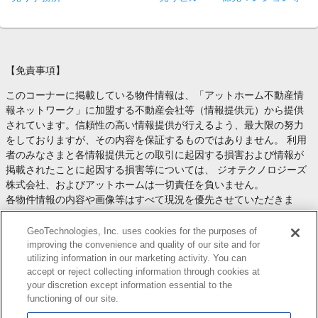
【免責事項】
このコーナーに掲載している物件情報は、「アットホーム不動産情
報ネットワーク」に加盟する不動産会社等（情報提供元）から提供
されています。信頼性の高い情報提供が行えるよう、最大限の努力
をしておりますが、その内容を保証するものではありません。 利用
者のみなさまと各情報提供元との取引に起因する損害および情報が
掲載されたことに起因する損害等については、 ジオテクノロジーズ
株式会社、およびアットホームは一切責任を負いません。
各物件情報の内容や画像等はすべて現況を優先させていただきま
す。
お取引等（お取引の準備、資金調達等を含みます）の際には、内容
GeoTechnologies, Inc. uses cookies for the purposes of
や契約条件等について、 各情報提供元より十分な説明を受け、ご自
improving the convenience and quality of our site and for
utilizing information in our marketing activity. You can
身でご確認の上、判断してください。
accept or reject collecting information through cookies at
このコーナーへの物件情報のご掲載、その他不動産業務ソリューシ
your discretion except information essential to the
ョン等についての不動産会社様のお問合せは
こちら
からお願いいた
functioning of our site.
します。