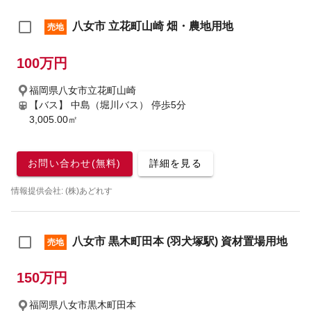
八女市 立花町山崎 畑・農地用地
売地
100万円
福岡県八女市立花町山崎
【バス】 中島（堀川バス） 停歩5分
3,005.00㎡
お問い合わせ(無料)
詳細を見る
情報提供会社: (株)あどれす
八女市 黒木町田本 (羽犬塚駅) 資材置場用地
売地
150万円
福岡県八女市黒木町田本