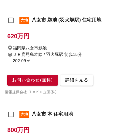
八女市 鵜池 (羽犬塚駅) 住宅用地
売地
620万円
福岡県八女市鵜池
ＪＲ鹿児島本線 / 羽犬塚駅
徒歩15分
202.09㎡
お問い合わせ(無料)
詳細を見る
情報提供会社: ＴｏＫｕ企画(株)
八女市 本 住宅用地
売地
800万円