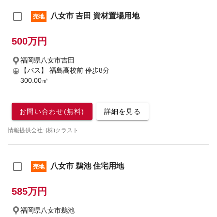
八女市 吉田 資材置場用地
売地
500万円
福岡県八女市吉田
【バス】 福島高校前 停歩8分
300.00㎡
お問い合わせ(無料)
詳細を見る
情報提供会社: (株)クラスト
八女市 鵜池 住宅用地
売地
585万円
福岡県八女市鵜池