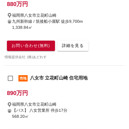
880万円
福岡県八女市立花町山崎
九州新幹線 / 筑後船小屋駅
徒歩9,700m
1,338.84㎡
お問い合わせ(無料)
詳細を見る
情報提供会社: (株)あどれす
八女市 立花町山崎 住宅用地
売地
890万円
福岡県八女市立花町山崎
【バス】 八女営業所 停歩17分
568.20㎡