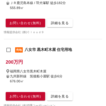
ＪＲ鹿児島本線 / 羽犬塚駅
徒歩182分
555.89㎡
お問い合わせ(無料)
詳細を見る
情報提供会社: (株)Ｃｌｏｕｄ９
八女市 黒木町木屋 住宅用地
売地
200万円
福岡県八女市黒木町木屋
九州新幹線 筑後船小屋駅
徒歩6分
676.00㎡
お問い合わせ(無料)
詳細を見る
情報提供会社: (有)四季コーポレーション