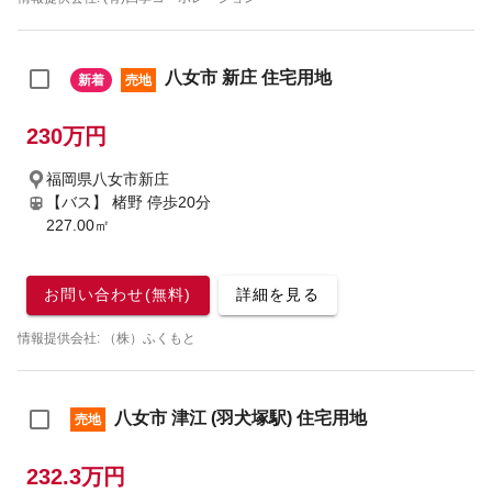
八女市 新庄 住宅用地
新着
売地
230万円
福岡県八女市新庄
【バス】 楮野 停歩20分
227.00㎡
お問い合わせ(無料)
詳細を見る
情報提供会社: （株）ふくもと
八女市 津江 (羽犬塚駅) 住宅用地
売地
232.3万円