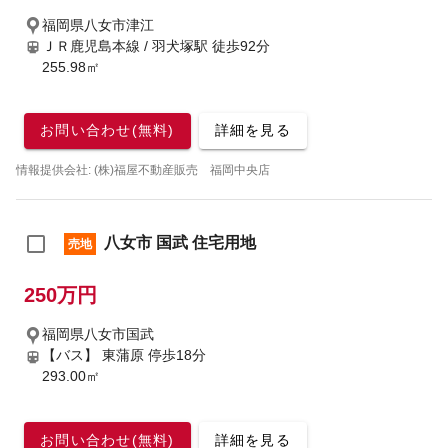
福岡県八女市津江
ＪＲ鹿児島本線 / 羽犬塚駅
徒歩92分
255.98㎡
お問い合わせ(無料)
詳細を見る
情報提供会社: (株)福屋不動産販売 福岡中央店
八女市 国武 住宅用地
売地
250万円
福岡県八女市国武
【バス】 東蒲原 停歩18分
293.00㎡
お問い合わせ(無料)
詳細を見る