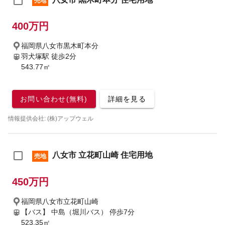
売地
400万円
福岡県八女市黒木町本分
羽犬塚駅
徒歩2分
543.77㎡
お問い合わせ(無料)
詳細を見る
情報提供会社: (株)アップウェル
八女市 立花町山崎 住宅用地
売地
450万円
福岡県八女市立花町山崎
【バス】 中島（堀川バス） 停歩7分
523.35㎡