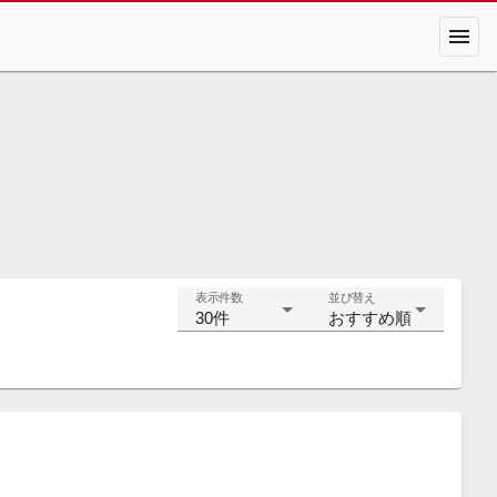
menu
表示件数
並び替え
30件
おすすめ順