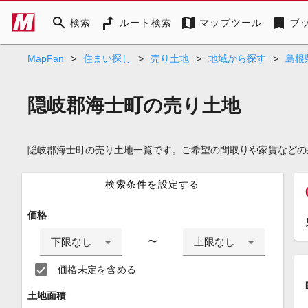
search
map
bookmark
検索
ルート検索
マップツール
ブ
MapFan
>
住まい探し
>
売り土地
>
地域から探す
>
島根
隠岐郡海士町の売り土地
隠岐郡海士町の売り土地一覧です。ご希望の間取りや家賃などの
検索条件を設定する
価格
下限なし
上限なし
〜
価格未定を含める
土地面積