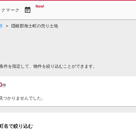
New!
event_note
ックマーク
県
>
隠岐郡海士町の売り土地
条件を指定して、物件を絞り込むことができます。
0
件
見つかりませんでした。
町名で絞り込む