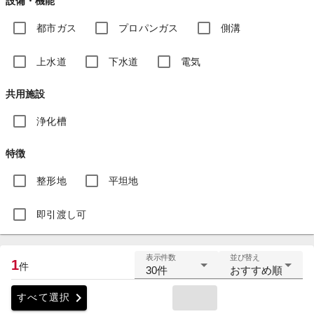
設備・機能
都市ガス
プロパンガス
側溝
上水道
下水道
電気
共用施設
浄化槽
特徴
整形地
平坦地
即引渡し可
表示件数
並び替え
1
件
30件
おすすめ順
chevron_right
すべて選択