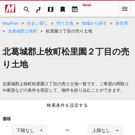
New!
menu
search
map
bookmark
event_note
MapFan
>
住まい探し
>
売り土地
>
地域から探す
>
奈良県
>
北葛城郡上牧町
>
松里園２丁目の売り土地
北葛城郡上牧町松里園２丁目の売
り土地
北葛城郡上牧町松里園２丁目の売り土地一覧です。ご希望の間取り
や家賃などの条件を指定して、物件を絞り込むことができます。
検索条件を設定する
価格
下限なし
上限なし
〜