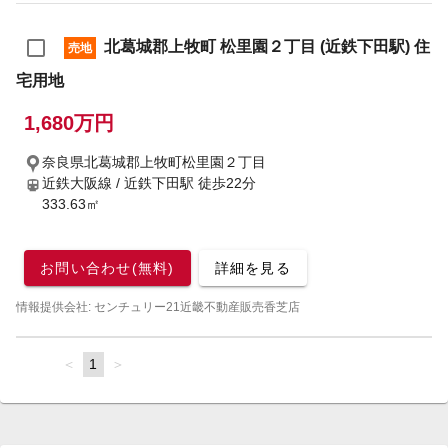
北葛城郡上牧町 松里園２丁目 (近鉄下田駅) 住
売地
宅用地
1,680万円
奈良県北葛城郡上牧町松里園２丁目
近鉄大阪線 / 近鉄下田駅
徒歩22分
333.63㎡
お問い合わせ(無料)
詳細を見る
情報提供会社: センチュリー21近畿不動産販売香芝店
page
You're
1
page
on
page