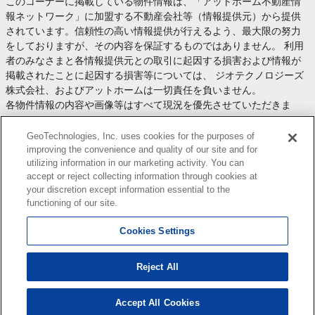
このコーナーに掲載している物件情報は、「アットホーム不動産情
報ネットワーク」に加盟する不動産会社等（情報提供元）から提供
されています。信頼性の高い情報提供が行えるよう、最大限の努力
をしておりますが、その内容を保証するものではありません。 利用
者のみなさまと各情報提供元との取引に起因する損害および情報が
掲載されたことに起因する損害等については、 ジオテクノロジーズ
株式会社、およびアットホームは一切責任を負いません。
各物件情報の内容や画像等はすべて現況を優先させていただきま
す。
お取引等（お取引の準備、資金調達等を含みます）の際には、内容
GeoTechnologies, Inc. uses cookies for the purposes of
や契約条件等について、 各情報提供元より十分な説明を受け、ご自
improving the convenience and quality of our site and for
utilizing information in our marketing activity. You can
身でご確認の上、判断してください。
accept or reject collecting information through cookies at
このコーナーへの物件情報のご掲載、その他不動産業務ソリューシ
your discretion except information essential to the
ョン等についての不動産会社様のお問合せは
こちら
からお願いいた
functioning of our site.
します。
Cookies Settings
Reject All
Copyright(c) At Home Co.,Ltd. このサイトに掲載している情報の無断転載を禁止します。著作権
はアットホーム（株）またはその情報提供者に帰属します。
本ページはプロモーションが含まれています。
Accept All Cookies
1
検索結果を見る
件