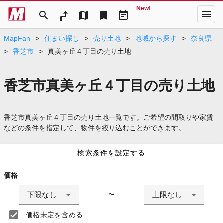
New!
menu
search
map
bookmark
event_note
MapFan
>
住まい探し
>
売り土地
>
地域から探す
>
奈良県
>
香芝市
>
真美ヶ丘４丁目の売り土地
香芝市真美ヶ丘４丁目の売り土地
香芝市真美ヶ丘４丁目の売り土地一覧です。ご希望の間取りや家賃
などの条件を指定して、物件を絞り込むことができます。
検索条件を設定する
価格
下限なし
上限なし
〜
価格未定を含める