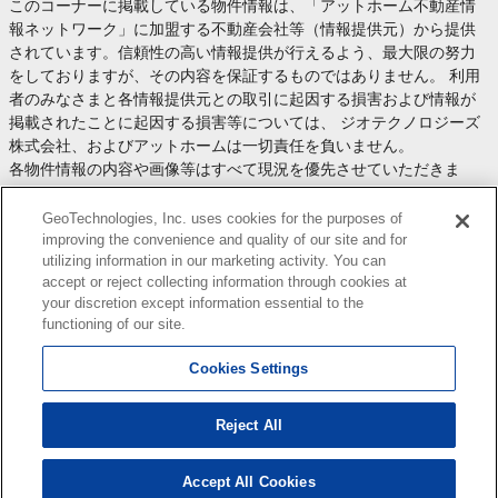
このコーナーに掲載している物件情報は、「アットホーム不動産情
報ネットワーク」に加盟する不動産会社等（情報提供元）から提供
されています。信頼性の高い情報提供が行えるよう、最大限の努力
をしておりますが、その内容を保証するものではありません。 利用
者のみなさまと各情報提供元との取引に起因する損害および情報が
掲載されたことに起因する損害等については、 ジオテクノロジーズ
株式会社、およびアットホームは一切責任を負いません。
各物件情報の内容や画像等はすべて現況を優先させていただきま
す。
お取引等（お取引の準備、資金調達等を含みます）の際には、内容
GeoTechnologies, Inc. uses cookies for the purposes of
や契約条件等について、 各情報提供元より十分な説明を受け、ご自
improving the convenience and quality of our site and for
utilizing information in our marketing activity. You can
身でご確認の上、判断してください。
accept or reject collecting information through cookies at
このコーナーへの物件情報のご掲載、その他不動産業務ソリューシ
your discretion except information essential to the
ョン等についての不動産会社様のお問合せは
こちら
からお願いいた
functioning of our site.
します。
Cookies Settings
Reject All
Copyright(c) At Home Co.,Ltd. このサイトに掲載している情報の無断転載を禁止します。著作権
はアットホーム（株）またはその情報提供者に帰属します。
本ページはプロモーションが含まれています。
Accept All Cookies
0
検索結果を見る
件