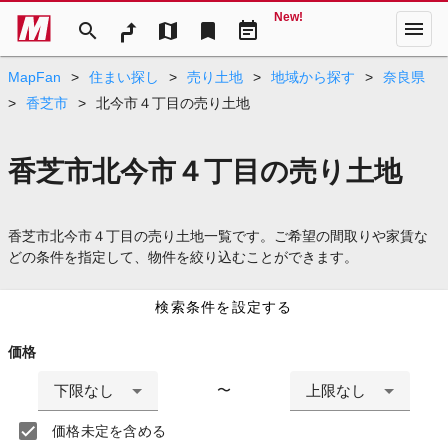
New!
menu
search
map
bookmark
event_note
MapFan
>
住まい探し
>
売り土地
>
地域から探す
>
奈良県
>
香芝市
>
北今市４丁目の売り土地
香芝市北今市４丁目の売り土地
香芝市北今市４丁目の売り土地一覧です。ご希望の間取りや家賃な
どの条件を指定して、物件を絞り込むことができます。
検索条件を設定する
価格
下限なし
上限なし
〜
価格未定を含める