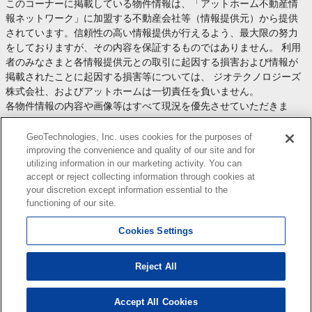
このコーナーに掲載している物件情報は、「アットホーム不動産情
報ネットワーク」に加盟する不動産会社等（情報提供元）から提供
されています。信頼性の高い情報提供が行えるよう、最大限の努力
をしておりますが、その内容を保証するものではありません。 利用
者のみなさまと各情報提供元との取引に起因する損害および情報が
掲載されたことに起因する損害等については、 ジオテクノロジーズ
株式会社、およびアットホームは一切責任を負いません。
各物件情報の内容や画像等はすべて現況を優先させていただきま
す。
お取引等（お取引の準備、資金調達等を含みます）の際には、内容
GeoTechnologies, Inc. uses cookies for the purposes of
や契約条件等について、 各情報提供元より十分な説明を受け、ご自
improving the convenience and quality of our site and for
utilizing information in our marketing activity. You can
身でご確認の上、判断してください。
accept or reject collecting information through cookies at
このコーナーへの物件情報のご掲載、その他不動産業務ソリューシ
your discretion except information essential to the
ョン等についての不動産会社様のお問合せは
こちら
からお願いいた
functioning of our site.
します。
Cookies Settings
Reject All
Copyright(c) At Home Co.,Ltd. このサイトに掲載している情報の無断転載を禁止します。著作権
はアットホーム（株）またはその情報提供者に帰属します。
本ページはプロモーションが含まれています。
Accept All Cookies
0
検索結果を見る
件