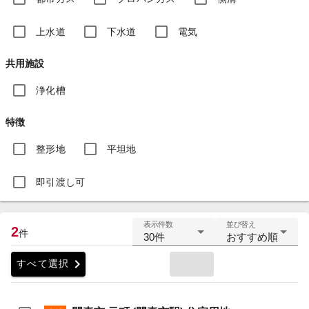
上水道
下水道
電気
共用施設
浄化槽
特徴
整形地
平坦地
即引渡し可
表示件数
並び替え
2
件
30件
おすすめ順
chevron_right
すべて選択