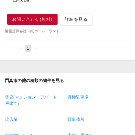
114.61㎡
お問い合わせ(無料)
詳細を見る
情報提供会社: (有)ホーム・ランド
page
You're
1
page
on
page
門真市の他の種類の物件を見る
賃貸(マンション・アパート・一
月極駐車場
戸建て)
貸店舗
貸事務所