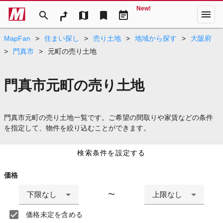
New!
menu
search
map
bookmark
event_note
MapFan
>
住まい探し
>
売り土地
>
地域から探す
>
大阪府
>
門真市
>
元町の売り土地
門真市元町の売り土地
門真市元町の売り土地一覧です。ご希望の間取りや家賃などの条件
を指定して、物件を絞り込むことができます。
検索条件を設定する
価格
下限なし
上限なし
〜
価格未定を含める