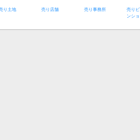
売り土地
売り店舗
売り事務所
売りビ
ンショ