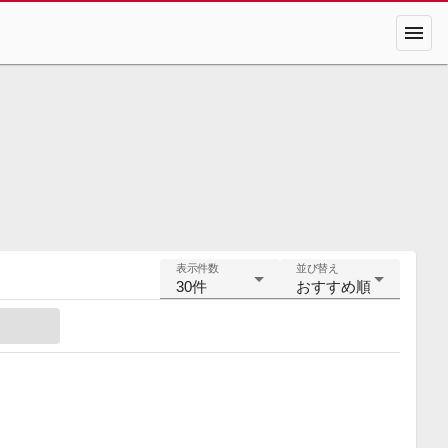
menu
表示件数
並び替え
30件
おすすめ順