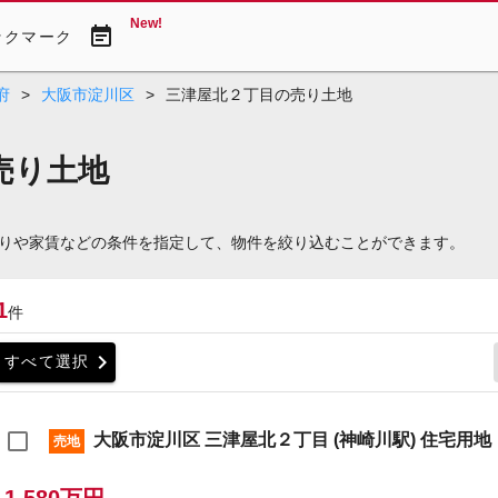
New!
event_note
ックマーク
府
>
大阪市淀川区
>
三津屋北２丁目の売り土地
売り土地
りや家賃などの条件を指定して、物件を絞り込むことができます。
1
件
chevron_right
すべて選択
大阪市淀川区 三津屋北２丁目 (神崎川駅) 住宅用地
売地