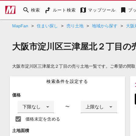
search
map
bookmark
検索
ルート検索
マップツール
ブ
MapFan
>
住まい探し
>
売り土地
>
地域から探す
>
大阪
大阪市淀川区三津屋北２丁目の
大阪市淀川区三津屋北２丁目の売り土地一覧です。ご希望の間取
検索条件を設定する
価格
下限なし
上限なし
〜
価格未定を含める
土地面積