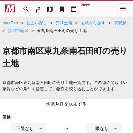
New!
menu
search
map
bookmark
event_note
MapFan
>
住まい探し
>
売り土地
>
地域から探す
>
京都府
>
京都市南区
>
東九条南石田町の売り土地
京都市南区東九条南石田町の売り
土地
京都市南区東九条南石田町の売り土地一覧です。ご希望の間取りや
家賃などの条件を指定して、物件を絞り込むことができます。
検索条件を設定する
価格
下限なし
上限なし
〜