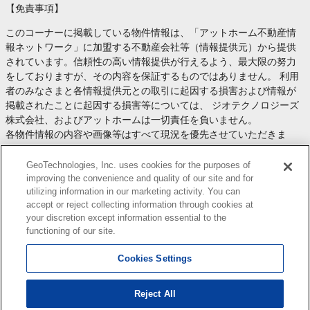
【免責事項】
このコーナーに掲載している物件情報は、「アットホーム不動産情
報ネットワーク」に加盟する不動産会社等（情報提供元）から提供
されています。信頼性の高い情報提供が行えるよう、最大限の努力
をしておりますが、その内容を保証するものではありません。 利用
者のみなさまと各情報提供元との取引に起因する損害および情報が
掲載されたことに起因する損害等については、 ジオテクノロジーズ
株式会社、およびアットホームは一切責任を負いません。
各物件情報の内容や画像等はすべて現況を優先させていただきま
す。
お取引等（お取引の準備、資金調達等を含みます）の際には、内容
GeoTechnologies, Inc. uses cookies for the purposes of
や契約条件等について、 各情報提供元より十分な説明を受け、ご自
improving the convenience and quality of our site and for
utilizing information in our marketing activity. You can
身でご確認の上、判断してください。
accept or reject collecting information through cookies at
このコーナーへの物件情報のご掲載、その他不動産業務ソリューシ
your discretion except information essential to the
ョン等についての不動産会社様のお問合せは
こちら
からお願いいた
functioning of our site.
します。
Cookies Settings
Reject All
Copyright(c) At Home Co.,Ltd. このサイトに掲載している情報の無断転載を禁止します。著作権
はアットホーム（株）またはその情報提供者に帰属します。