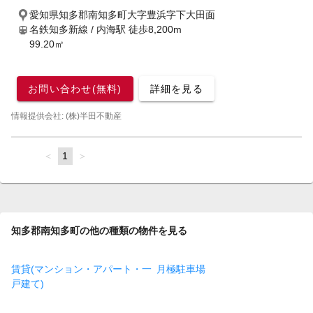
愛知県知多郡南知多町大字豊浜字下大田面
名鉄知多新線 / 内海駅
徒歩8,200m
99.20㎡
お問い合わせ(無料)
詳細を見る
情報提供会社: (株)半田不動産
page
You're
1
page
on
page
知多郡南知多町の他の種類の物件を見る
賃貸(マンション・アパート・一
月極駐車場
戸建て)