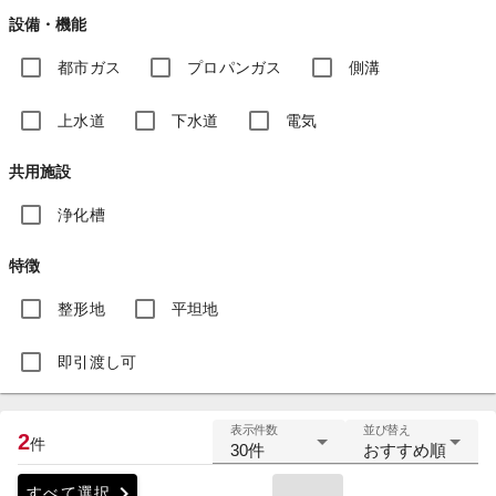
設備・機能
都市ガス
プロパンガス
側溝
上水道
下水道
電気
共用施設
浄化槽
特徴
整形地
平坦地
即引渡し可
表示件数
並び替え
2
件
30件
おすすめ順
chevron_right
すべて選択