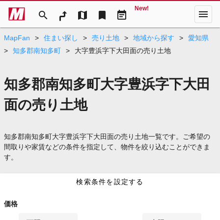
New!
menu
search
map
bookmark
event_note
MapFan
>
住まい探し
>
売り土地
>
地域から探す
>
愛知県
>
知多郡南知多町
>
大字豊浜字下大田面の売り土地
知多郡南知多町大字豊浜字下大田
面の売り土地
知多郡南知多町大字豊浜字下大田面の売り土地一覧です。ご希望の
間取りや家賃などの条件を指定して、物件を絞り込むことができま
す。
検索条件を設定する
価格