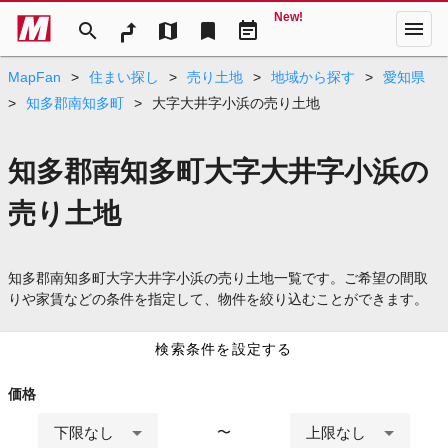
New!
menu
search
map
bookmark
event_note
MapFan
>
住まい探し
>
売り土地
>
地域から探す
>
愛知県
>
知多郡南知多町
>
大字大井字小浜の売り土地
知多郡南知多町大字大井字小浜の
売り土地
知多郡南知多町大字大井字小浜の売り土地一覧です。ご希望の間取
りや家賃などの条件を指定して、物件を絞り込むことができます。
検索条件を設定する
価格
下限なし
上限なし
〜