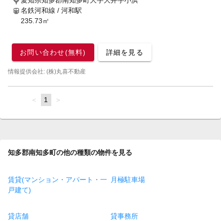
愛知県知多郡南知多町大字大井字小浜
名鉄河和線 / 河和駅
235.73㎡
お問い合わせ(無料)
詳細を見る
情報提供会社: (株)丸喜不動産
page
You're
1
page
on
page
知多郡南知多町の他の種類の物件を見る
賃貸(マンション・アパート・一
月極駐車場
戸建て)
貸店舗
貸事務所