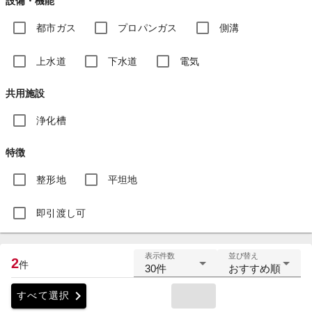
設備・機能
都市ガス
プロパンガス
側溝
上水道
下水道
電気
共用施設
浄化槽
特徴
整形地
平坦地
即引渡し可
表示件数
並び替え
2
件
30件
おすすめ順
chevron_right
すべて選択