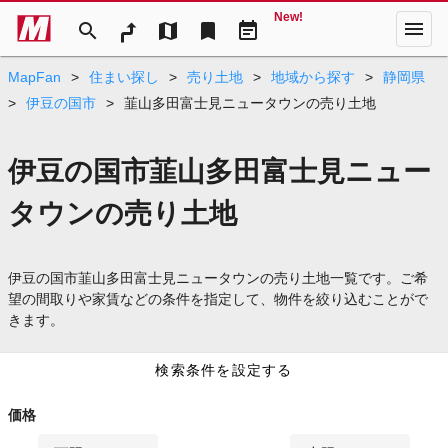
New!
menu
search
map
bookmark
event_note
MapFan
>
住まい探し
>
売り土地
>
地域から探す
>
静岡県
>
伊豆の国市
>
韮山多田富士見ニュータウンの売り土地
伊豆の国市韮山多田富士見ニュー
タウンの売り土地
伊豆の国市韮山多田富士見ニュータウンの売り土地一覧です。ご希
望の間取りや家賃などの条件を指定して、物件を絞り込むことがで
きます。
検索条件を設定する
価格