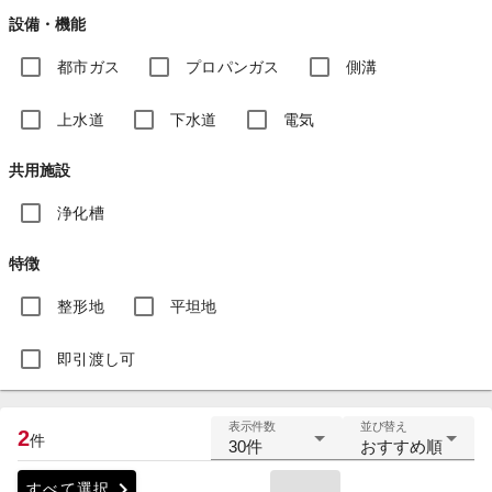
設備・機能
都市ガス
プロパンガス
側溝
上水道
下水道
電気
共用施設
浄化槽
特徴
整形地
平坦地
即引渡し可
表示件数
並び替え
2
件
30件
おすすめ順
chevron_right
すべて選択