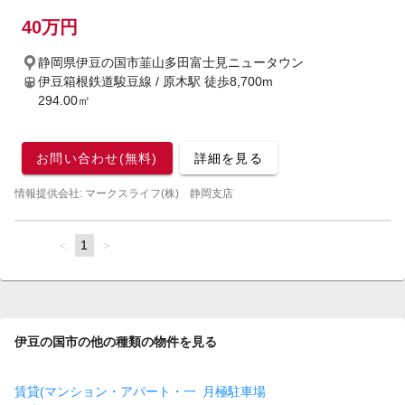
40万円
静岡県伊豆の国市韮山多田富士見ニュータウン
伊豆箱根鉄道駿豆線 / 原木駅
徒歩8,700m
294.00㎡
お問い合わせ(無料)
詳細を見る
情報提供会社: マークスライフ(株) 静岡支店
page
You're
1
page
on
page
伊豆の国市の他の種類の物件を見る
賃貸(マンション・アパート・一
月極駐車場