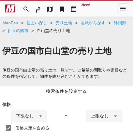
New!
menu
search
map
bookmark
event_note
MapFan
>
住まい探し
>
売り土地
>
地域から探す
>
静岡県
>
伊豆の国市
>
白山堂の売り土地
伊豆の国市白山堂の売り土地
伊豆の国市白山堂の売り土地一覧です。ご希望の間取りや家賃など
の条件を指定して、物件を絞り込むことができます。
検索条件を設定する
価格
下限なし
上限なし
〜
価格未定を含める