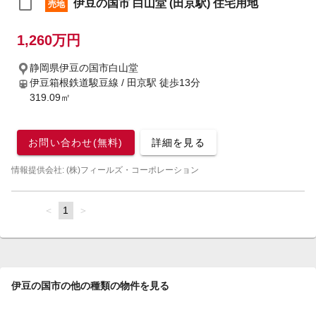
伊豆の国市 白山堂 (田京駅) 住宅用地
売地
1,260万円
静岡県伊豆の国市白山堂
伊豆箱根鉄道駿豆線 / 田京駅
徒歩13分
319.09㎡
お問い合わせ(無料)
詳細を見る
情報提供会社: (株)フィールズ・コーポレーション
page
You're
1
page
on
page
伊豆の国市の他の種類の物件を見る