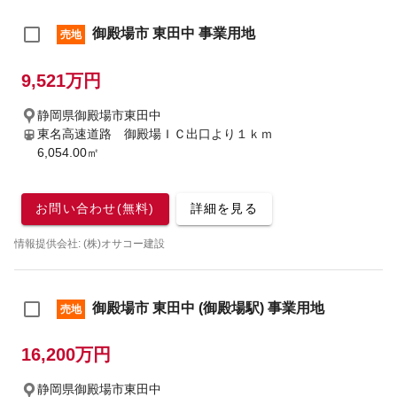
御殿場市 東田中 事業用地
売地
9,521万円
静岡県御殿場市東田中
東名高速道路 御殿場ＩＣ出口より１ｋｍ
6,054.00㎡
お問い合わせ(無料)
詳細を見る
情報提供会社: (株)オサコー建設
御殿場市 東田中 (御殿場駅) 事業用地
売地
16,200万円
静岡県御殿場市東田中