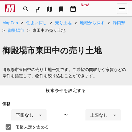
New!
menu
search
map
bookmark
event_note
MapFan
>
住まい探し
>
売り土地
>
地域から探す
>
静岡県
>
御殿場市
>
東田中の売り土地
御殿場市東田中の売り土地
御殿場市東田中の売り土地一覧です。ご希望の間取りや家賃などの
条件を指定して、物件を絞り込むことができます。
検索条件を設定する
価格
下限なし
上限なし
〜
価格未定を含める