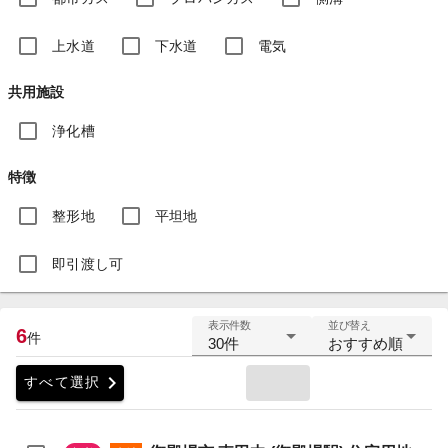
上水道
下水道
電気
共用施設
浄化槽
特徴
整形地
平坦地
即引渡し可
表示件数
並び替え
6
件
30件
おすすめ順
chevron_right
すべて選択