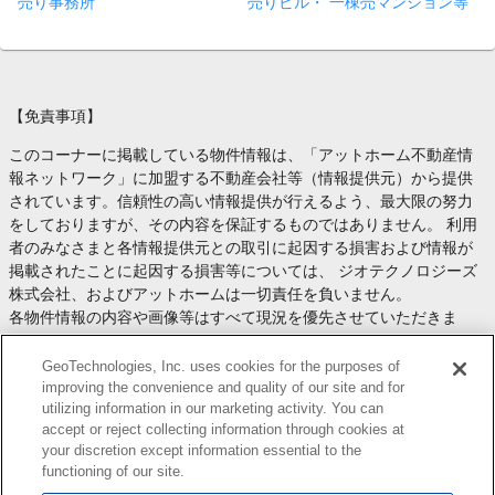
売り事務所
売りビル・ 一棟売マンション等
【免責事項】
このコーナーに掲載している物件情報は、「アットホーム不動産情
報ネットワーク」に加盟する不動産会社等（情報提供元）から提供
されています。信頼性の高い情報提供が行えるよう、最大限の努力
をしておりますが、その内容を保証するものではありません。 利用
者のみなさまと各情報提供元との取引に起因する損害および情報が
掲載されたことに起因する損害等については、 ジオテクノロジーズ
株式会社、およびアットホームは一切責任を負いません。
各物件情報の内容や画像等はすべて現況を優先させていただきま
す。
お取引等（お取引の準備、資金調達等を含みます）の際には、内容
GeoTechnologies, Inc. uses cookies for the purposes of
や契約条件等について、 各情報提供元より十分な説明を受け、ご自
improving the convenience and quality of our site and for
utilizing information in our marketing activity. You can
身でご確認の上、判断してください。
accept or reject collecting information through cookies at
このコーナーへの物件情報のご掲載、その他不動産業務ソリューシ
your discretion except information essential to the
ョン等についての不動産会社様のお問合せは
こちら
からお願いいた
functioning of our site.
します。