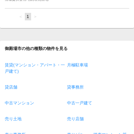
page
You're
1
page
on
page
御殿場市の他の種類の物件を見る
賃貸(マンション・アパート・一
月極駐車場
戸建て)
貸店舗
貸事務所
中古マンション
中古一戸建て
売り土地
売り店舗