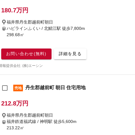
180.7万円
福井県丹生郡越前町朝日
ハピラインふくい / 北鯖江駅
徒歩7,800m
298.68㎡
お問い合わせ(無料)
詳細を見る
情報提供会社: (株)エーシン
丹生郡越前町 朝日 住宅用地
売地
212.8万円
福井県丹生郡越前町朝日
福井鉄道福武線 / 神明駅
徒歩5,600m
213.22㎡