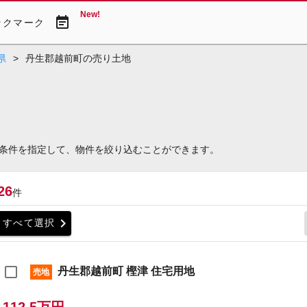
New!
event_note
ックマーク
県
>
丹生郡越前町の売り土地
条件を指定して、物件を絞り込むことができます。
26
件
chevron_right
すべて選択
丹生郡越前町 樫津 住宅用地
売地