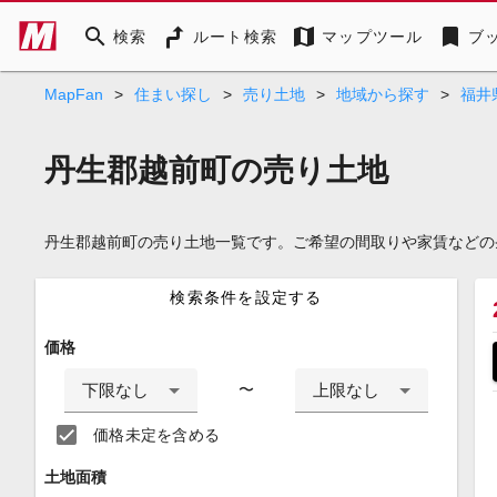
search
map
bookmark
検索
ルート検索
マップツール
ブ
MapFan
>
住まい探し
>
売り土地
>
地域から探す
>
福井
丹生郡越前町の売り土地
丹生郡越前町の売り土地一覧です。ご希望の間取りや家賃などの
検索条件を設定する
価格
下限なし
上限なし
〜
価格未定を含める
土地面積