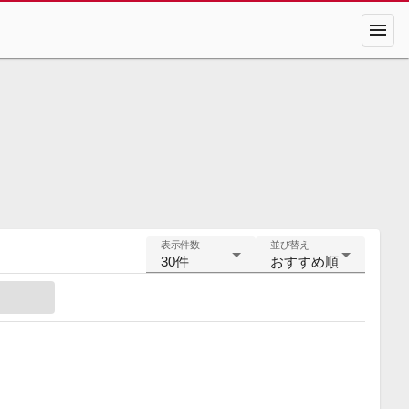
menu
表示件数
並び替え
30件
おすすめ順