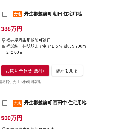
丹生郡越前町 朝日 住宅用地
売地
388万円
福井県丹生郡越前町朝日
福武線 神明駅まで車で１５分
徒歩5,700m
242.03㎡
お問い合わせ(無料)
詳細を見る
情報提供会社: (株)梶間幸建
丹生郡越前町 西田中 住宅用地
売地
500万円