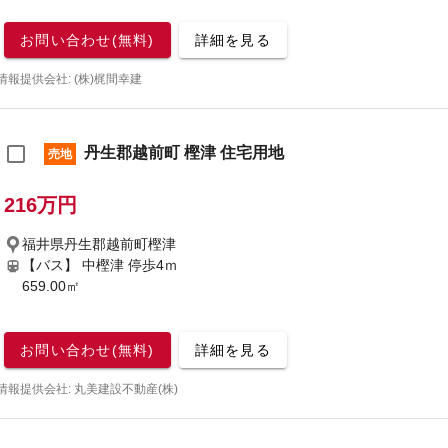
お問い合わせ(無料)
詳細を見る
情報提供会社: (株)梶間幸建
丹生郡越前町 樫津 住宅用地
売地
216万円
福井県丹生郡越前町樫津
【バス】 中樫津 停歩4ｍ
659.00㎡
お問い合わせ(無料)
詳細を見る
情報提供会社: 丸美建設不動産(株)