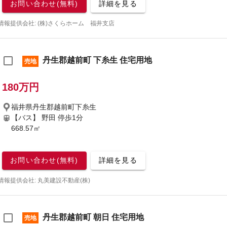
お問い合わせ(無料)
詳細を見る
情報提供会社: (株)さくらホーム 福井支店
丹生郡越前町 下糸生 住宅用地
売地
180万円
福井県丹生郡越前町下糸生
【バス】 野田 停歩1分
668.57㎡
お問い合わせ(無料)
詳細を見る
情報提供会社: 丸美建設不動産(株)
丹生郡越前町 朝日 住宅用地
売地