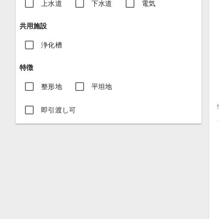
上水道
下水道
電気
共用施設
浄化槽
特徴
整形地
平坦地
即引渡し可