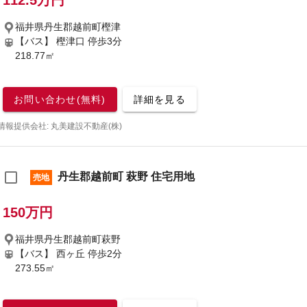
112.5万円
福井県丹生郡越前町樫津
【バス】 樫津口 停歩3分
218.77㎡
お問い合わせ(無料)
詳細を見る
情報提供会社: 丸美建設不動産(株)
丹生郡越前町 萩野 住宅用地
売地
150万円
福井県丹生郡越前町萩野
【バス】 西ヶ丘 停歩2分
273.55㎡