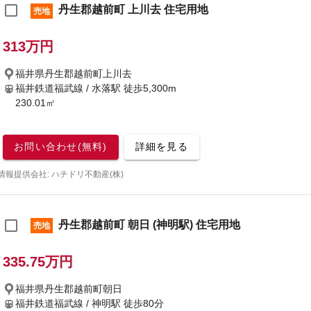
丹生郡越前町 上川去 住宅用地
売地
313万円
福井県丹生郡越前町上川去
福井鉄道福武線 / 水落駅
徒歩5,300m
230.01㎡
お問い合わせ(無料)
詳細を見る
情報提供会社: ハチドリ不動産(株)
丹生郡越前町 朝日 (神明駅) 住宅用地
売地
335.75万円
福井県丹生郡越前町朝日
福井鉄道福武線 / 神明駅
徒歩80分