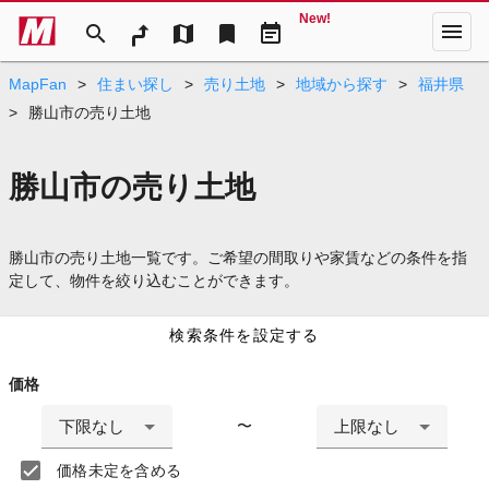
New!
menu
search
map
bookmark
event_note
MapFan
>
住まい探し
>
売り土地
>
地域から探す
>
福井県
>
勝山市の売り土地
勝山市の売り土地
勝山市の売り土地一覧です。ご希望の間取りや家賃などの条件を指
定して、物件を絞り込むことができます。
検索条件を設定する
価格
下限なし
上限なし
〜
価格未定を含める