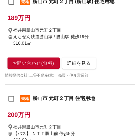
勝山市 元町２丁目 (勝山駅) 住宅用地
売地
189万円
福井県勝山市元町２丁目
えちぜん鉄道勝山線 / 勝山駅
徒歩19分
318.01㎡
お問い合わせ(無料)
詳細を見る
情報提供会社: 三谷不動産(株) 売買・仲介営業部
勝山市 元町２丁目 住宅用地
売地
200万円
福井県勝山市元町２丁目
【バス】 ＮＴＴ勝山前 停歩5分