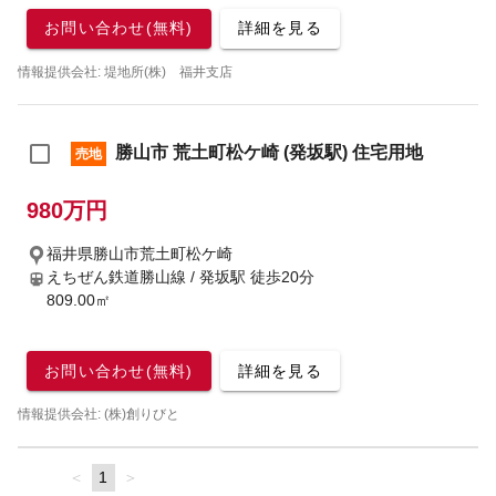
お問い合わせ(無料)
詳細を見る
情報提供会社: 堤地所(株) 福井支店
勝山市 荒土町松ケ崎 (発坂駅) 住宅用地
売地
980万円
福井県勝山市荒土町松ケ崎
えちぜん鉄道勝山線 / 発坂駅
徒歩20分
809.00㎡
お問い合わせ(無料)
詳細を見る
情報提供会社: (株)創りびと
page
You're
1
page