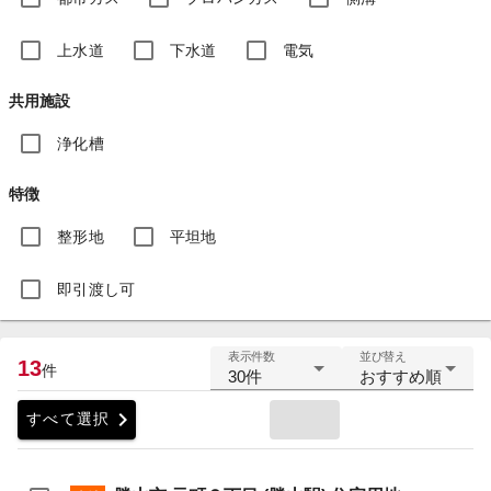
上水道
下水道
電気
共用施設
浄化槽
特徴
整形地
平坦地
即引渡し可
表示件数
並び替え
13
件
30件
おすすめ順
chevron_right
すべて選択