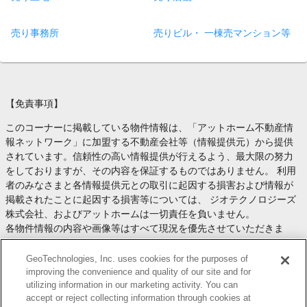
売り事務所
売りビル・ 一棟売マンション等
【免責事項】
このコーナーに掲載している物件情報は、「アットホーム不動産情
報ネットワーク」に加盟する不動産会社等（情報提供元）から提供
されています。信頼性の高い情報提供が行えるよう、最大限の努力
をしておりますが、その内容を保証するものではありません。 利用
者のみなさまと各情報提供元との取引に起因する損害および情報が
掲載されたことに起因する損害等については、 ジオテクノロジーズ
株式会社、およびアットホームは一切責任を負いません。
各物件情報の内容や画像等はすべて現況を優先させていただきま
す。
お取引等（お取引の準備、資金調達等を含みます）の際には、内容
GeoTechnologies, Inc. uses cookies for the purposes of
や契約条件等について、 各情報提供元より十分な説明を受け、ご自
improving the convenience and quality of our site and for
utilizing information in our marketing activity. You can
身でご確認の上、判断してください。
accept or reject collecting information through cookies at
このコーナーへの物件情報のご掲載、その他不動産業務ソリューシ