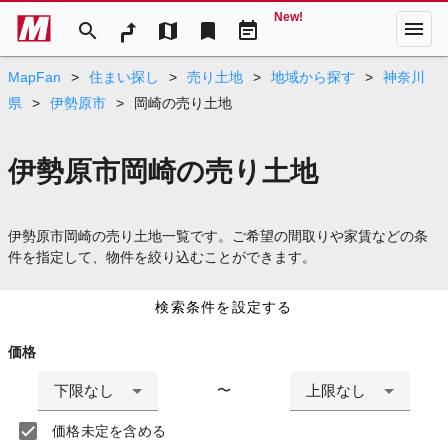
New!
menu
search
map
bookmark
event_note
MapFan
>
住まい探し
>
売り土地
>
地域から探す
>
神奈川
県
>
伊勢原市
>
岡崎の売り土地
伊勢原市岡崎の売り土地
伊勢原市岡崎の売り土地一覧です。ご希望の間取りや家賃などの条
件を指定して、物件を絞り込むことができます。
検索条件を設定する
価格
下限なし
上限なし
〜
価格未定を含める