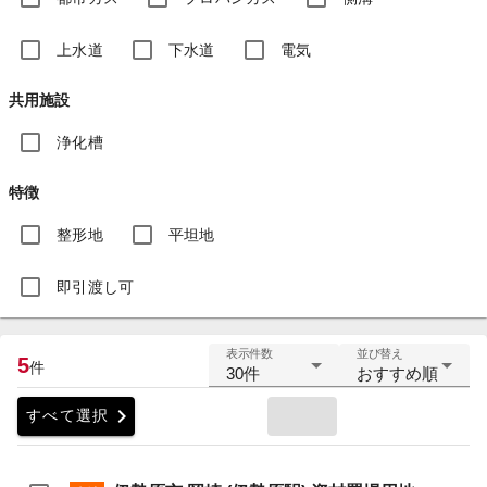
上水道
下水道
電気
共用施設
浄化槽
特徴
整形地
平坦地
即引渡し可
表示件数
並び替え
5
件
30件
おすすめ順
chevron_right
すべて選択