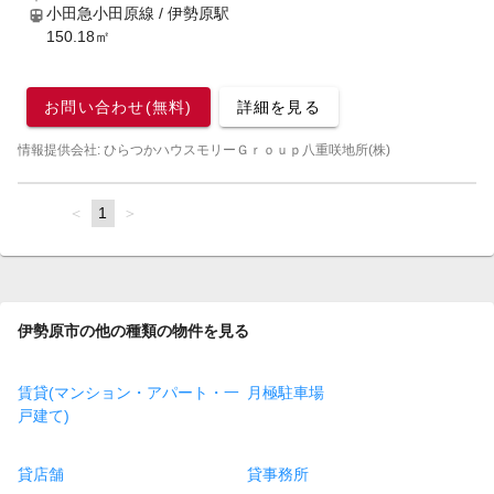
小田急小田原線 / 伊勢原駅
150.18㎡
お問い合わせ(無料)
詳細を見る
情報提供会社: ひらつかハウスモリーＧｒｏｕｐ八重咲地所(株)
page
You're
1
page
on
page
伊勢原市の他の種類の物件を見る
賃貸(マンション・アパート・一
月極駐車場
戸建て)
貸店舗
貸事務所