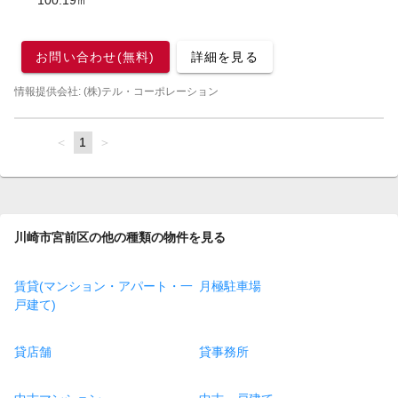
100.19㎡
お問い合わせ(無料)
詳細を見る
情報提供会社: (株)テル・コーポレーション
page
You're
1
page
on
page
川崎市宮前区の他の種類の物件を見る
賃貸(マンション・アパート・一
月極駐車場
戸建て)
貸店舗
貸事務所