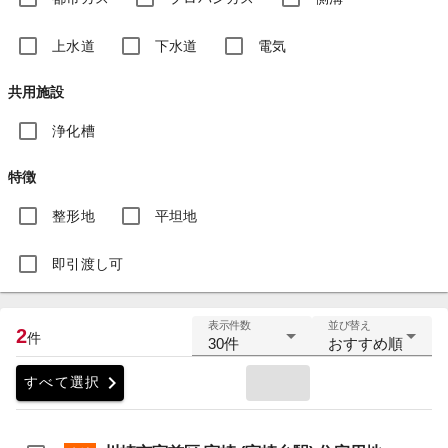
上水道
下水道
電気
共用施設
浄化槽
特徴
整形地
平坦地
即引渡し可
表示件数
並び替え
2
件
30件
おすすめ順
chevron_right
すべて選択