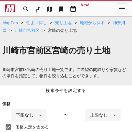
New!
menu
search
map
bookmark
event_note
MapFan
>
住まい探し
>
売り土地
>
地域から探す
>
神奈川
県
>
川崎市宮前区
>
宮崎の売り土地
川崎市宮前区宮崎の売り土地
川崎市宮前区宮崎の売り土地一覧です。ご希望の間取りや家賃など
の条件を指定して、物件を絞り込むことができます。
検索条件を設定する
価格
下限なし
上限なし
〜
価格未定を含める