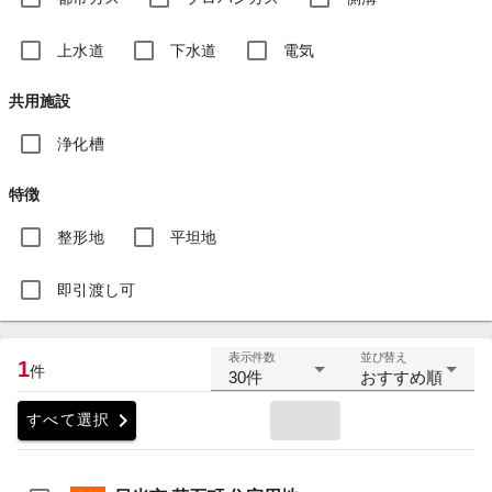
上水道
下水道
電気
共用施設
浄化槽
特徴
整形地
平坦地
即引渡し可
表示件数
並び替え
1
件
30件
おすすめ順
chevron_right
すべて選択