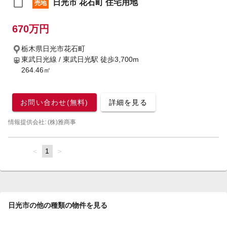
日光市 花石町 住宅用地
売地
670万円
栃木県日光市花石町
東武日光線 / 東武日光駅
徒歩3,700m
264.46㎡
お問い合わせ(無料)
詳細を見る
情報提供会社: (株)雅商事
page
You're
1
page
on
page
日光市の他の種類の物件を見る