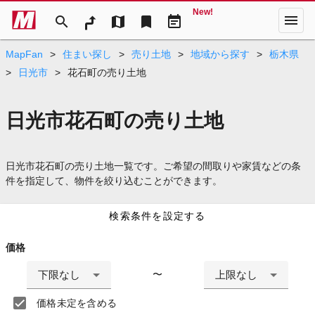
New!
menu
search
map
bookmark
event_note
MapFan
>
住まい探し
>
売り土地
>
地域から探す
>
栃木県
>
日光市
>
花石町の売り土地
日光市花石町の売り土地
日光市花石町の売り土地一覧です。ご希望の間取りや家賃などの条
件を指定して、物件を絞り込むことができます。
検索条件を設定する
価格
下限なし
上限なし
〜
価格未定を含める