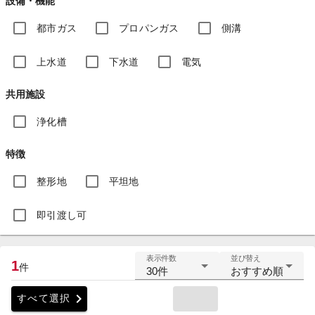
設備・機能
都市ガス
プロパンガス
側溝
上水道
下水道
電気
共用施設
浄化槽
特徴
整形地
平坦地
即引渡し可
表示件数
並び替え
1
件
30件
おすすめ順
chevron_right
すべて選択