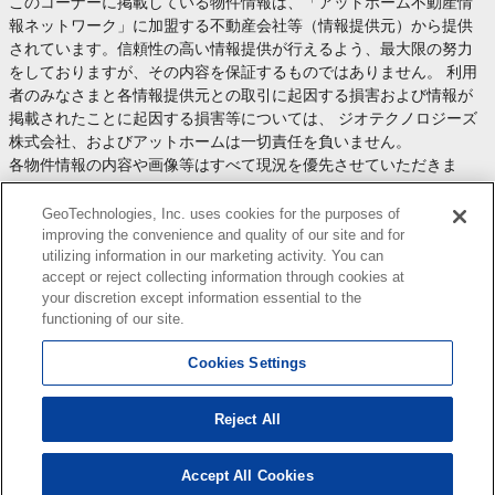
このコーナーに掲載している物件情報は、「アットホーム不動産情
報ネットワーク」に加盟する不動産会社等（情報提供元）から提供
されています。信頼性の高い情報提供が行えるよう、最大限の努力
をしておりますが、その内容を保証するものではありません。 利用
者のみなさまと各情報提供元との取引に起因する損害および情報が
掲載されたことに起因する損害等については、 ジオテクノロジーズ
株式会社、およびアットホームは一切責任を負いません。
各物件情報の内容や画像等はすべて現況を優先させていただきま
す。
お取引等（お取引の準備、資金調達等を含みます）の際には、内容
GeoTechnologies, Inc. uses cookies for the purposes of
や契約条件等について、 各情報提供元より十分な説明を受け、ご自
improving the convenience and quality of our site and for
utilizing information in our marketing activity. You can
身でご確認の上、判断してください。
accept or reject collecting information through cookies at
このコーナーへの物件情報のご掲載、その他不動産業務ソリューシ
your discretion except information essential to the
ョン等についての不動産会社様のお問合せは
こちら
からお願いいた
functioning of our site.
します。
Cookies Settings
Reject All
Copyright(c) At Home Co.,Ltd. このサイトに掲載している情報の無断転載を禁止します。著作権
はアットホーム（株）またはその情報提供者に帰属します。
本ページはプロモーションが含まれています。
Accept All Cookies
1
検索結果を見る
件