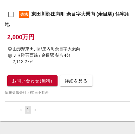
東田川郡庄内町 余目字大乗向 (余目駅) 住宅用
売地
地
2,000万円
山形県東田川郡庄内町余目字大乗向
ＪＲ陸羽西線 / 余目駅
徒歩4分
2,112.27㎡
お問い合わせ(無料)
詳細を見る
情報提供会社: (有)泉不動産
page
You're
1
page
on
page