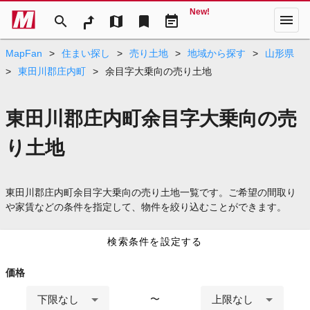
New!
menu
search
map
bookmark
event_note
MapFan
>
住まい探し
>
売り土地
>
地域から探す
>
山形県
>
東田川郡庄内町
>
余目字大乗向の売り土地
東田川郡庄内町余目字大乗向の売
り土地
東田川郡庄内町余目字大乗向の売り土地一覧です。ご希望の間取り
や家賃などの条件を指定して、物件を絞り込むことができます。
検索条件を設定する
価格
下限なし
上限なし
〜