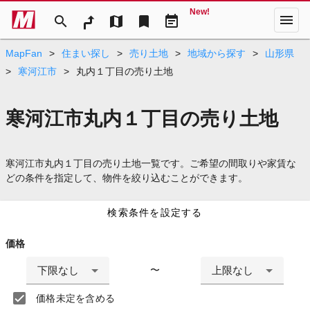
New!
menu
search
map
bookmark
event_note
MapFan
>
住まい探し
>
売り土地
>
地域から探す
>
山形県
>
寒河江市
>
丸内１丁目の売り土地
寒河江市丸内１丁目の売り土地
寒河江市丸内１丁目の売り土地一覧です。ご希望の間取りや家賃な
どの条件を指定して、物件を絞り込むことができます。
検索条件を設定する
価格
下限なし
上限なし
〜
価格未定を含める