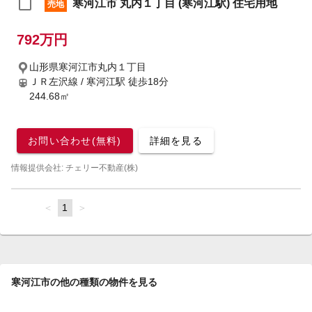
寒河江市 丸内１丁目 (寒河江駅) 住宅用地
売地
792万円
山形県寒河江市丸内１丁目
ＪＲ左沢線 / 寒河江駅
徒歩18分
244.68㎡
お問い合わせ(無料)
詳細を見る
情報提供会社: チェリー不動産(株)
page
You're
1
page
on
page
寒河江市の他の種類の物件を見る