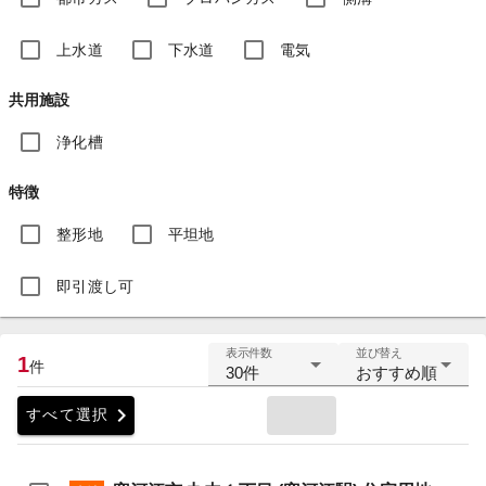
上水道
下水道
電気
共用施設
浄化槽
特徴
整形地
平坦地
即引渡し可
表示件数
並び替え
1
件
30件
おすすめ順
chevron_right
すべて選択