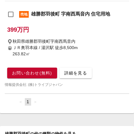
雄勝郡羽後町 字南西馬音内 住宅用地
売地
399万円
秋田県雄勝郡羽後町字南西馬音内
ＪＲ奥羽本線 / 湯沢駅
徒歩8,500m
263.82㎡
お問い合わせ(無料)
詳細を見る
情報提供会社: (株)トライブジャパン
page
You're
1
page
on
page
雄勝郡羽後町の他の種類の物件を見る