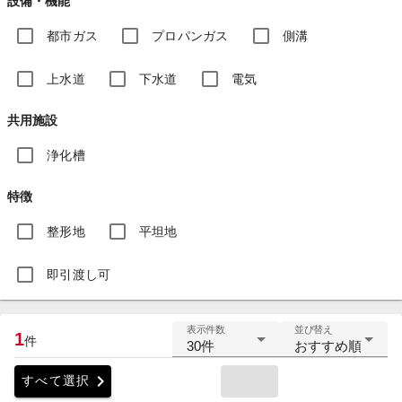
設備・機能
都市ガス
プロパンガス
側溝
上水道
下水道
電気
共用施設
浄化槽
特徴
整形地
平坦地
即引渡し可
表示件数
並び替え
1
件
30件
おすすめ順
chevron_right
すべて選択