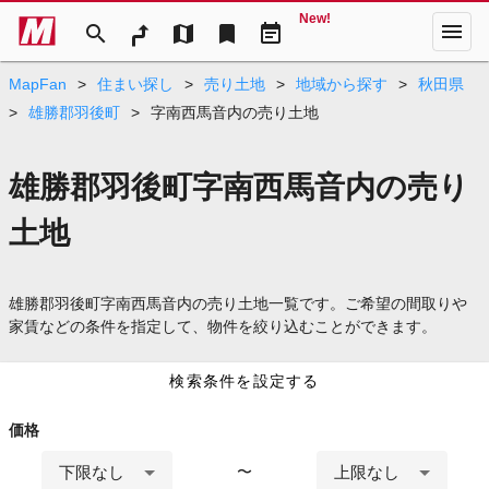
New!
menu
search
map
bookmark
event_note
MapFan
>
住まい探し
>
売り土地
>
地域から探す
>
秋田県
>
雄勝郡羽後町
>
字南西馬音内の売り土地
雄勝郡羽後町字南西馬音内の売り
土地
雄勝郡羽後町字南西馬音内の売り土地一覧です。ご希望の間取りや
家賃などの条件を指定して、物件を絞り込むことができます。
検索条件を設定する
価格
下限なし
上限なし
〜