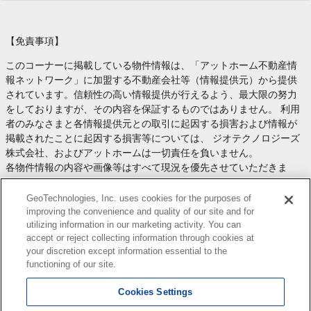
【免責事項】
このコーナーに掲載している物件情報は、「アットホーム不動産情
報ネットワーク」に加盟する不動産会社等（情報提供元）から提供
されています。信頼性の高い情報提供が行えるよう、最大限の努力
をしておりますが、その内容を保証するものではありません。 利用
者のみなさまと各情報提供元との取引に起因する損害および情報が
掲載されたことに起因する損害等については、 ジオテクノロジーズ
株式会社、およびアットホームは一切責任を負いません。
各物件情報の内容や画像等はすべて現況を優先させていただきま
す。
お取引等（お取引の準備、資金調達等を含みます）の際には、内容
GeoTechnologies, Inc. uses cookies for the purposes of
や契約条件等について、 各情報提供元より十分な説明を受け、ご自
improving the convenience and quality of our site and for
utilizing information in our marketing activity. You can
身でご確認の上、判断してください。
accept or reject collecting information through cookies at
このコーナーへの物件情報のご掲載、その他不動産業務ソリューシ
your discretion except information essential to the
ョン等についての不動産会社様のお問合せは
こちら
からお願いいた
functioning of our site.
します。
Cookies Settings