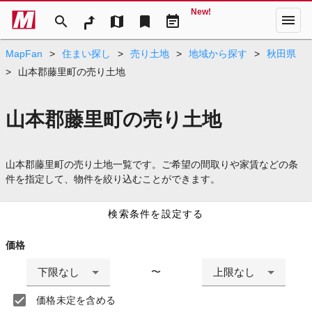
New!
menu
search
map
bookmark
event_note
MapFan
>
住まい探し
>
売り土地
>
地域から探す
>
秋田県
>
山本郡藤里町の売り土地
山本郡藤里町の売り土地
山本郡藤里町の売り土地一覧です。ご希望の間取りや家賃などの条
件を指定して、物件を絞り込むことができます。
検索条件を設定する
価格
下限なし
上限なし
〜
価格未定を含める