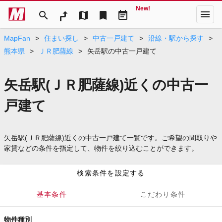
New!
menu
search
map
bookmark
event_note
MapFan
>
住まい探し
>
中古一戸建て
>
沿線・駅から探す
>
熊本県
>
ＪＲ肥薩線
>
矢岳駅の中古一戸建て
矢岳駅(ＪＲ肥薩線)近くの中古一
戸建て
矢岳駅(ＪＲ肥薩線)近くの中古一戸建て一覧です。ご希望の間取りや
家賃などの条件を指定して、物件を絞り込むことができます。
検索条件を設定する
基本条件
こだわり条件
物件種別