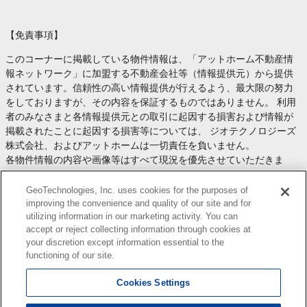
【免責事項】
このコーナーに掲載している物件情報は、「アットホーム不動産情
報ネットワーク」に加盟する不動産会社等（情報提供元）から提供
されています。信頼性の高い情報提供が行えるよう、最大限の努力
をしておりますが、その内容を保証するものではありません。 利用
者のみなさまと各情報提供元との取引に起因する損害および情報が
掲載されたことに起因する損害等については、 ジオテクノロジーズ
株式会社、およびアットホームは一切責任を負いません。
各物件情報の内容や画像等はすべて現況を優先させていただきま
す。
お取引等（お取引の準備、資金調達等を含みます）の際には、内容
GeoTechnologies, Inc. uses cookies for the purposes of
や契約条件等について、 各情報提供元より十分な説明を受け、ご自
improving the convenience and quality of our site and for
utilizing information in our marketing activity. You can
身でご確認の上、判断してください。
accept or reject collecting information through cookies at
このコーナーへの物件情報のご掲載、その他不動産業務ソリューシ
your discretion except information essential to the
ョン等についての不動産会社様のお問合せは
こちら
からお願いいた
functioning of our site.
します。
Cookies Settings