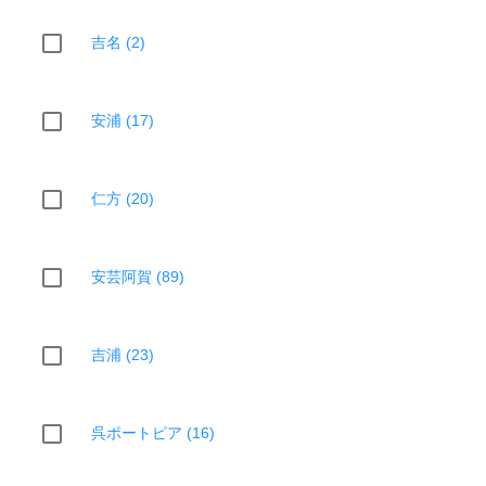
吉名 (2)
安浦 (17)
仁方 (20)
安芸阿賀 (89)
吉浦 (23)
呉ポートピア (16)