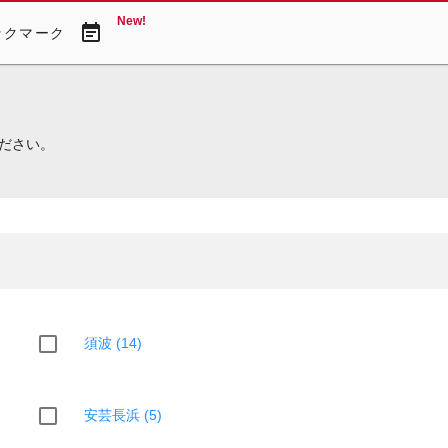
New!
event_note
ックマーク
ださい。
須波 (14)
安芸長浜 (5)