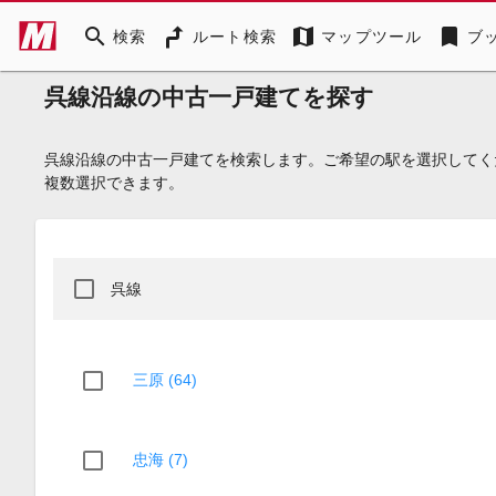
search
map
bookmark
検索
ルート検索
マップツール
ブ
呉線沿線の中古一戸建てを探す
呉線沿線の中古一戸建てを検索します。ご希望の駅を選択してく
複数選択できます。
呉線
三原 (64)
忠海 (7)