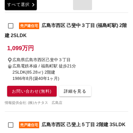
chevron_right
すべて選択
広島市西区 己斐中３丁目 (福島町駅) 2階
売戸建住宅
建 2SLDK
1,099万円
広島県広島市西区己斐中３丁目
広島電鉄本線 / 福島町駅
徒歩21分
2SLDK(85.28㎡) 2階建
1986年8月(築40年1ヶ月)
お問い合わせ(無料)
詳細を見る
情報提供会社: (株)カチタス 広島店
広島市西区 己斐上５丁目 2階建 3SLDK
売戸建住宅