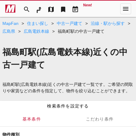
New!
menu
search
map
bookmark
event_note
MapFan
>
住まい探し
>
中古一戸建て
>
沿線・駅から探す
>
広島県
>
広島電鉄本線
>
福島町駅の中古一戸建て
福島町駅(広島電鉄本線)近くの中
古一戸建て
福島町駅(広島電鉄本線)近くの中古一戸建て一覧です。ご希望の間取
りや家賃などの条件を指定して、物件を絞り込むことができます。
検索条件を設定する
基本条件
こだわり条件
物件種別