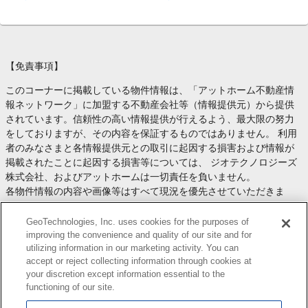
【免責事項】
このコーナーに掲載している物件情報は、「アットホーム不動産情
報ネットワーク」に加盟する不動産会社等（情報提供元）から提供
されています。信頼性の高い情報提供が行えるよう、最大限の努力
をしておりますが、その内容を保証するものではありません。 利用
者のみなさまと各情報提供元との取引に起因する損害および情報が
掲載されたことに起因する損害等については、 ジオテクノロジーズ
株式会社、およびアットホームは一切責任を負いません。
各物件情報の内容や画像等はすべて現況を優先させていただきま
す。
お取引等（お取引の準備、資金調達等を含みます）の際には、内容
GeoTechnologies, Inc. uses cookies for the purposes of
や契約条件等について、 各情報提供元より十分な説明を受け、ご自
improving the convenience and quality of our site and for
utilizing information in our marketing activity. You can
身でご確認の上、判断してください。
accept or reject collecting information through cookies at
このコーナーへの物件情報のご掲載、その他不動産業務ソリューシ
your discretion except information essential to the
ョン等についての不動産会社様のお問合せは
こちら
からお願いいた
functioning of our site.
します。