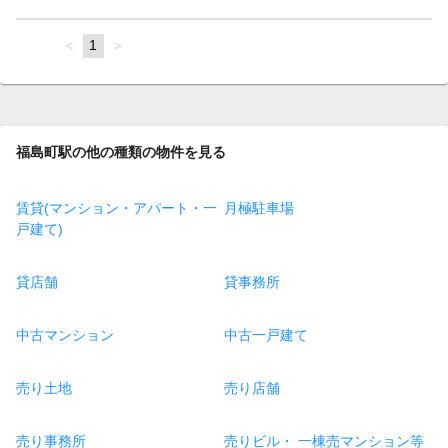
page
You're
1
page
on
page
福島町駅の他の種類の物件を見る
賃貸(マンション・アパート・一
月極駐車場
戸建て)
貸店舗
貸事務所
中古マンション
中古一戸建て
売り土地
売り店舗
売り事務所
売りビル・ 一棟売マンション等