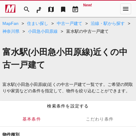
New!
menu
search
map
bookmark
event_note
MapFan
>
住まい探し
>
中古一戸建て
>
沿線・駅から探す
>
神奈川県
>
小田急小田原線
>
富水駅の中古一戸建て
富水駅(小田急小田原線)近くの中
古一戸建て
富水駅(小田急小田原線)近くの中古一戸建て一覧です。ご希望の間取
りや家賃などの条件を指定して、物件を絞り込むことができます。
検索条件を設定する
基本条件
こだわり条件
物件種別