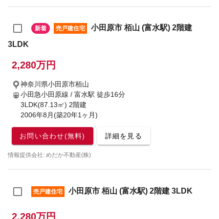
小田原市 栢山 (富水駅) 2階建
新着
売戸建住宅
3LDK
2,280万円
神奈川県小田原市栢山
小田急小田原線 / 富水駅
徒歩16分
3LDK(87.13㎡) 2階建
2006年8月(築20年1ヶ月)
お問い合わせ(無料)
詳細を見る
情報提供会社: めだか不動産(株)
小田原市 栢山 (富水駅) 2階建 3LDK
売戸建住宅
2,280万円