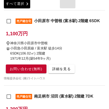
chevron_right
すべて選択
小田原市 中曽根 (富水駅) 2階建 6SDK
売戸建住宅
1,100万円
神奈川県小田原市中曽根
小田急小田原線 / 富水駅
徒歩14分
6SDK(106.02㎡) 2階建
1971年12月(築54年9ヶ月)
お問い合わせ(無料)
詳細を見る
情報提供会社: (株)ライトハウス
南足柄市 沼田 (富水駅) 2階建 7DK
売戸建住宅