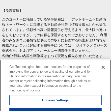
【免責事項】
このコーナーに掲載している物件情報は、「アットホーム不動産情
報ネットワーク」に加盟する不動産会社等（情報提供元）から提供
されています。信頼性の高い情報提供が行えるよう、最大限の努力
をしておりますが、その内容を保証するものではありません。 利用
者のみなさまと各情報提供元との取引に起因する損害および情報が
掲載されたことに起因する損害等については、 ジオテクノロジーズ
株式会社、およびアットホームは一切責任を負いません。
各物件情報の内容や画像等はすべて現況を優先させていただきま
す。
お取引等（お取引の準備、資金調達等を含みます）の際には、内容
GeoTechnologies, Inc. uses cookies for the purposes of
や契約条件等について、 各情報提供元より十分な説明を受け、ご自
improving the convenience and quality of our site and for
utilizing information in our marketing activity. You can
身でご確認の上、判断してください。
accept or reject collecting information through cookies at
このコーナーへの物件情報のご掲載、その他不動産業務ソリューシ
your discretion except information essential to the
ョン等についての不動産会社様のお問合せは
こちら
からお願いいた
functioning of our site.
します。
Cookies Settings