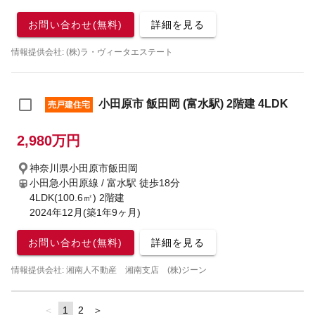
お問い合わせ(無料)
詳細を見る
情報提供会社: (株)ラ・ヴィータエステート
小田原市 飯田岡 (富水駅) 2階建 4LDK
売戸建住宅
2,980万円
神奈川県小田原市飯田岡
小田急小田原線 / 富水駅
徒歩18分
4LDK(100.6㎡) 2階建
2024年12月(築1年9ヶ月)
お問い合わせ(無料)
詳細を見る
情報提供会社: 湘南人不動産 湘南支店 (株)ジーン
page
You're
1
page
2
page