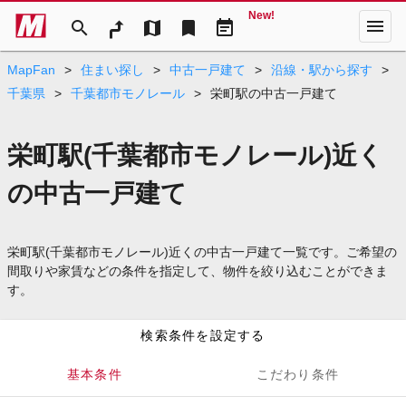
New!
menu
search
map
bookmark
event_note
MapFan
>
住まい探し
>
中古一戸建て
>
沿線・駅から探す
>
千葉県
>
千葉都市モノレール
>
栄町駅の中古一戸建て
栄町駅(千葉都市モノレール)近く
の中古一戸建て
栄町駅(千葉都市モノレール)近くの中古一戸建て一覧です。ご希望の
間取りや家賃などの条件を指定して、物件を絞り込むことができま
す。
検索条件を設定する
基本条件
こだわり条件