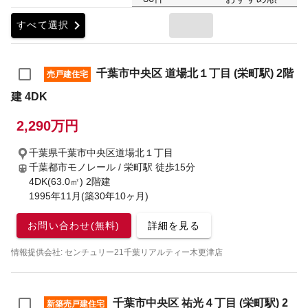
chevron_right
すべて選択
千葉市中央区 道場北１丁目 (栄町駅) 2階
売戸建住宅
建 4DK
2,290万円
千葉県千葉市中央区道場北１丁目
千葉都市モノレール / 栄町駅
徒歩15分
4DK(63.0㎡) 2階建
1995年11月(築30年10ヶ月)
お問い合わせ(無料)
詳細を見る
情報提供会社: センチュリー21千葉リアルティー木更津店
千葉市中央区 祐光４丁目 (栄町駅) 2
新築売戸建住宅