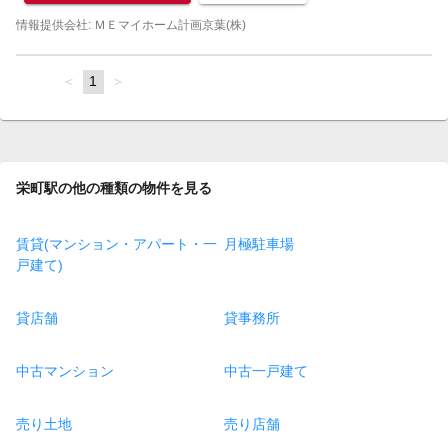
情報提供会社: ＭＥマイホーム計画京葉(株)
page
You're
1
page
on
page
栄町駅の他の種類の物件を見る
賃貸(マンション・アパート・一
月極駐車場
戸建て)
貸店舗
貸事務所
中古マンション
中古一戸建て
売り土地
売り店舗