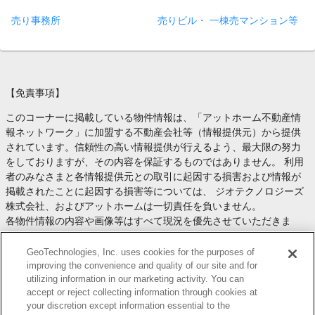
売り事務所
売りビル・ 一棟売マンション等
【免責事項】
このコーナーに掲載している物件情報は、「アットホーム不動産情
報ネットワーク」に加盟する不動産会社等（情報提供元）から提供
されています。信頼性の高い情報提供が行えるよう、最大限の努力
をしておりますが、その内容を保証するものではありません。 利用
者のみなさまと各情報提供元との取引に起因する損害および情報が
掲載されたことに起因する損害等については、 ジオテクノロジーズ
株式会社、およびアットホームは一切責任を負いません。
各物件情報の内容や画像等はすべて現況を優先させていただきま
す。
お取引等（お取引の準備、資金調達等を含みます）の際には、内容
GeoTechnologies, Inc. uses cookies for the purposes of
や契約条件等について、 各情報提供元より十分な説明を受け、ご自
improving the convenience and quality of our site and for
utilizing information in our marketing activity. You can
身でご確認の上、判断してください。
accept or reject collecting information through cookies at
このコーナーへの物件情報のご掲載、その他不動産業務ソリューシ
your discretion except information essential to the
ョン等についての不動産会社様のお問合せは
こちら
からお願いいた