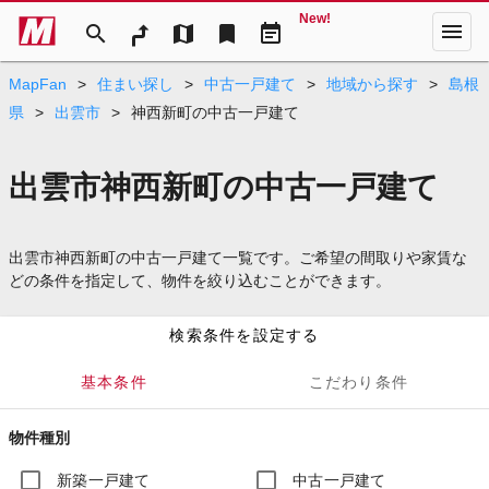
New!
menu
search
map
bookmark
event_note
MapFan
>
住まい探し
>
中古一戸建て
>
地域から探す
>
島根
県
>
出雲市
>
神西新町の中古一戸建て
出雲市神西新町の中古一戸建て
出雲市神西新町の中古一戸建て一覧です。ご希望の間取りや家賃な
どの条件を指定して、物件を絞り込むことができます。
検索条件を設定する
基本条件
こだわり条件
物件種別
新築一戸建て
中古一戸建て