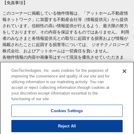
【免責事項】
このコーナーに掲載している物件情報は、「アットホーム不動産情
報ネットワーク」に加盟する不動産会社等（情報提供元）から提供
されています。信頼性の高い情報提供が行えるよう、最大限の努力
をしておりますが、その内容を保証するものではありません。 利用
者のみなさまと各情報提供元との取引に起因する損害および情報が
掲載されたことに起因する損害等については、 ジオテクノロジーズ
株式会社、およびアットホームは一切責任を負いません。
各物件情報の内容や画像等はすべて現況を優先させていただきま
す。
お取引等（お取引の準備、資金調達等を含みます）の際には、内容
GeoTechnologies, Inc. uses cookies for the purposes of
や契約条件等について、 各情報提供元より十分な説明を受け、ご自
improving the convenience and quality of our site and for
utilizing information in our marketing activity. You can
身でご確認の上、判断してください。
accept or reject collecting information through cookies at
このコーナーへの物件情報のご掲載、その他不動産業務ソリューシ
your discretion except information essential to the
ョン等についての不動産会社様のお問合せは
こちら
からお願いいた
functioning of our site.
します。
Cookies Settings
Reject All
Copyright(c) At Home Co.,Ltd. このサイトに掲載している情報の無断転載を禁止します。著作権
はアットホーム（株）またはその情報提供者に帰属します。