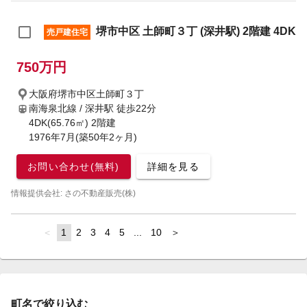
堺市中区 土師町３丁 (深井駅) 2階建 4DK
売戸建住宅
750万円
大阪府堺市中区土師町３丁
南海泉北線 / 深井駅
徒歩22分
4DK(65.76㎡) 2階建
1976年7月(築50年2ヶ月)
お問い合わせ(無料)
詳細を見る
情報提供会社: さの不動産販売(株)
page
You're
1
page
2
page
3
page
4
page
5
page
...
page
10
page
on
page
町名で絞り込む