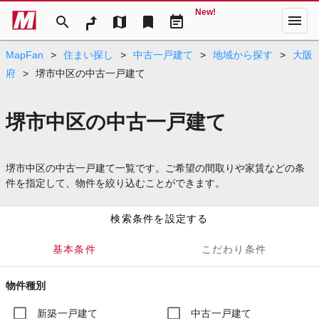
New!
menu
search
map
bookmark
event_note
MapFan
>
住まい探し
>
中古一戸建て
>
地域から探す
>
大阪
府
>
堺市中区の中古一戸建て
堺市中区の中古一戸建て
堺市中区の中古一戸建て一覧です。ご希望の間取りや家賃などの条
件を指定して、物件を絞り込むことができます。
検索条件を設定する
基本条件
こだわり条件
物件種別
新築一戸建て
中古一戸建て