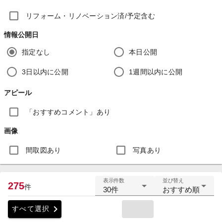
リフォーム・リノベーション済/予定含む
情報公開日
指定なし
本日公開
3日以内に公開
1週間以内に公開
アピール
「おすすめコメント」あり
画像
間取図あり
写真あり
表示件数
並び替え
275
件
30件
おすすめ順
chevron_right
すべて選択