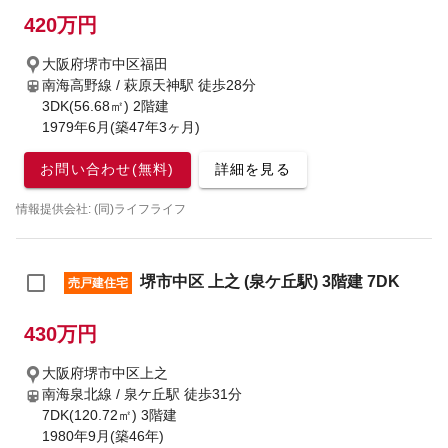
420万円
大阪府堺市中区福田
南海高野線 / 萩原天神駅
徒歩28分
3DK(56.68㎡) 2階建
1979年6月(築47年3ヶ月)
お問い合わせ(無料)
詳細を見る
情報提供会社: (同)ライフライフ
堺市中区 上之 (泉ケ丘駅) 3階建 7DK
売戸建住宅
430万円
大阪府堺市中区上之
南海泉北線 / 泉ケ丘駅
徒歩31分
7DK(120.72㎡) 3階建
1980年9月(築46年)