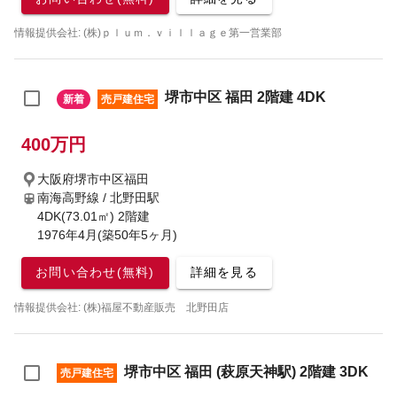
情報提供会社: (株)ｐｌｕｍ．ｖｉｌｌａｇｅ第一営業部
堺市中区 福田 2階建 4DK
新着
売戸建住宅
400万円
大阪府堺市中区福田
南海高野線 / 北野田駅
4DK(73.01㎡) 2階建
1976年4月(築50年5ヶ月)
お問い合わせ(無料)
詳細を見る
情報提供会社: (株)福屋不動産販売 北野田店
堺市中区 福田 (萩原天神駅) 2階建 3DK
売戸建住宅