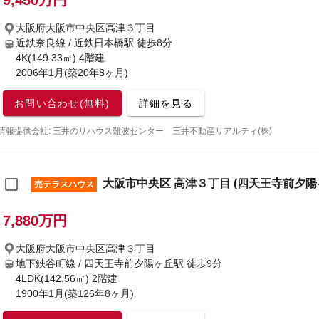
9,450万円
大阪府大阪市中央区高津３丁目
近鉄奈良線 / 近鉄日本橋駅
徒歩8分
4K(149.33㎡) 4階建
2006年1月(築20年8ヶ月)
お問い合わせ(無料)
詳細を見る
情報提供会社: 三井のリハウス難波センター 三井不動産リアルティ(株)
大阪市中央区 高津３丁目 (四天王寺前夕陽ヶ丘
売テラスハウス
7,880万円
大阪府大阪市中央区高津３丁目
地下鉄谷町線 / 四天王寺前夕陽ヶ丘駅
徒歩9分
4LDK(142.56㎡) 2階建
1900年1月(築126年8ヶ月)