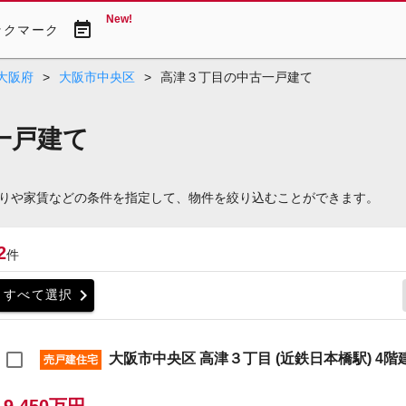
New!
event_note
ックマーク
大阪府
>
大阪市中央区
>
高津３丁目の中古一戸建て
一戸建て
りや家賃などの条件を指定して、物件を絞り込むことができます。
2
件
chevron_right
すべて選択
大阪市中央区 高津３丁目 (近鉄日本橋駅) 4階建
売戸建住宅