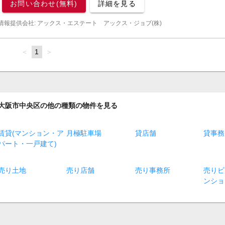
お問い合わせ(無料)
詳細を見る
情報提供会社: アックス・エステート アックス・ジョブ(株)
page
You're
1
page
on
page
大阪市中央区の他の種類の物件を見る
賃貸(マンション・ア
月極駐車場
貸店舗
貸事務
パート・一戸建て)
売り土地
売り店舗
売り事務所
売りビ
ンショ