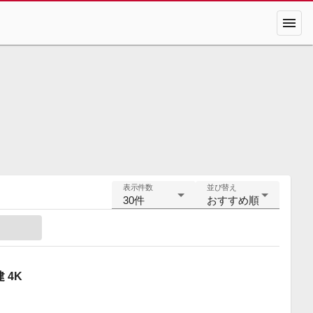
menu
表示件数
並び替え
30件
おすすめ順
 4K