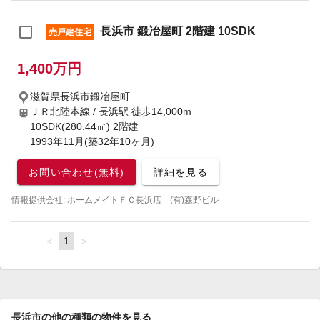
長浜市 鍛冶屋町 2階建 10SDK
売戸建住宅
1,400万円
滋賀県長浜市鍛冶屋町
ＪＲ北陸本線 / 長浜駅
徒歩14,000m
10SDK(280.44㎡) 2階建
1993年11月(築32年10ヶ月)
お問い合わせ(無料)
詳細を見る
情報提供会社: ホームメイトＦＣ長浜店 (有)森野ビル
page
You're
1
page
on
page
長浜市の他の種類の物件を見る