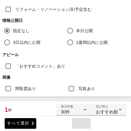
リフォーム・リノベーション済/予定含む
情報公開日
指定なし
本日公開
3日以内に公開
1週間以内に公開
アピール
「おすすめコメント」あり
画像
間取図あり
写真あり
表示件数
並び替え
1
件
30件
おすすめ順
chevron_right
すべて選択