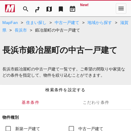
New!
menu
search
map
bookmark
event_note
MapFan
>
住まい探し
>
中古一戸建て
>
地域から探す
>
滋賀
県
>
長浜市
>
鍛冶屋町の中古一戸建て
長浜市鍛冶屋町の中古一戸建て
長浜市鍛冶屋町の中古一戸建て一覧です。ご希望の間取りや家賃な
どの条件を指定して、物件を絞り込むことができます。
検索条件を設定する
基本条件
こだわり条件
物件種別
新築一戸建て
中古一戸建て