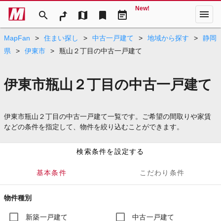
New!
menu
search
map
bookmark
event_note
MapFan
>
住まい探し
>
中古一戸建て
>
地域から探す
>
静岡
県
>
伊東市
>
瓶山２丁目の中古一戸建て
伊東市瓶山２丁目の中古一戸建て
伊東市瓶山２丁目の中古一戸建て一覧です。ご希望の間取りや家賃
などの条件を指定して、物件を絞り込むことができます。
検索条件を設定する
基本条件
こだわり条件
物件種別
新築一戸建て
中古一戸建て