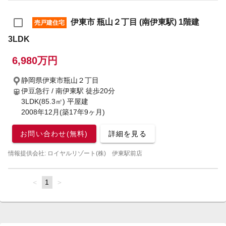
伊東市 瓶山２丁目 (南伊東駅) 1階建
売戸建住宅
3LDK
6,980万円
静岡県伊東市瓶山２丁目
伊豆急行 / 南伊東駅
徒歩20分
3LDK(85.3㎡) 平屋建
2008年12月(築17年9ヶ月)
お問い合わせ(無料)
詳細を見る
情報提供会社: ロイヤルリゾート(株) 伊東駅前店
page
You're
1
page
on
page