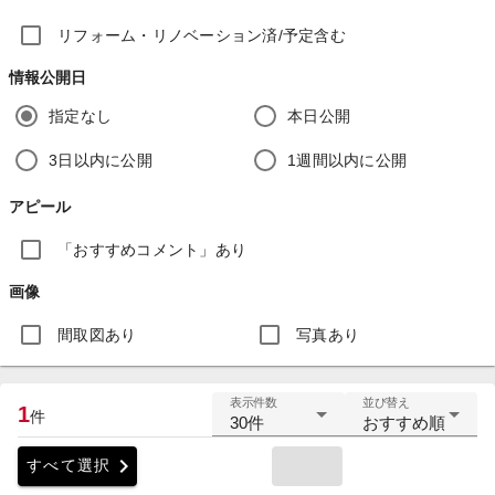
リフォーム・リノベーション済/予定含む
情報公開日
指定なし
本日公開
3日以内に公開
1週間以内に公開
アピール
「おすすめコメント」あり
画像
間取図あり
写真あり
表示件数
並び替え
1
件
30件
おすすめ順
chevron_right
すべて選択