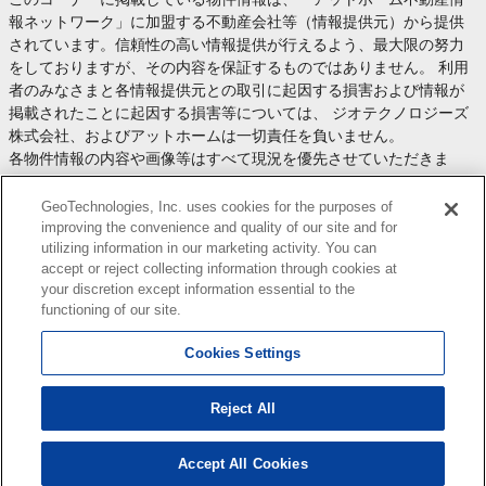
報ネットワーク」に加盟する不動産会社等（情報提供元）から提供
されています。信頼性の高い情報提供が行えるよう、最大限の努力
をしておりますが、その内容を保証するものではありません。 利用
者のみなさまと各情報提供元との取引に起因する損害および情報が
掲載されたことに起因する損害等については、 ジオテクノロジーズ
株式会社、およびアットホームは一切責任を負いません。
各物件情報の内容や画像等はすべて現況を優先させていただきま
す。
お取引等（お取引の準備、資金調達等を含みます）の際には、内容
GeoTechnologies, Inc. uses cookies for the purposes of
や契約条件等について、 各情報提供元より十分な説明を受け、ご自
improving the convenience and quality of our site and for
utilizing information in our marketing activity. You can
身でご確認の上、判断してください。
accept or reject collecting information through cookies at
このコーナーへの物件情報のご掲載、その他不動産業務ソリューシ
your discretion except information essential to the
ョン等についての不動産会社様のお問合せは
こちら
からお願いいた
functioning of our site.
します。
Cookies Settings
Reject All
Copyright(c) At Home Co.,Ltd. このサイトに掲載している情報の無断転載を禁止します。著作権
はアットホーム（株）またはその情報提供者に帰属します。
本ページはプロモーションが含まれています。
Accept All Cookies
1
検索結果を見る
件