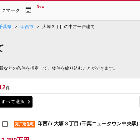
New!
event_note
ックマーク
千葉県
>
印西市
>
大塚３丁目の中古一戸建て
て
賃などの条件を指定して、物件を絞り込むことができます。
12
件
chevron_right
すべて選択
印西市 大塚３丁目 (千葉ニュータウン中央駅) 2
売戸建住宅