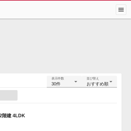
menu
表示件数
並び替え
30件
おすすめ順
階建 4LDK