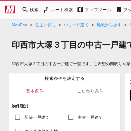
search
map
bookmark
検索
ルート検索
マップツール
ブ
MapFan
>
住まい探し
>
中古一戸建て
>
地域から探す
>
印西市大塚３丁目の中古一戸建
印西市大塚３丁目の中古一戸建て一覧です。ご希望の間取りや家
検索条件を設定する
基本条件
こだわり条件
物件種別
新築一戸建て
中古一戸建て