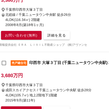
3,380万円
千葉県印西市大塚３丁目
北総線 / 千葉ニュータウン中央駅
徒歩26分
4LDK(116.34㎡) 2階建
2008年8月(築18年1ヶ月)
お問い合わせ(無料)
詳細を見る
情報提供会社: ＥＲＡ ＬＩＸＩＬ不動産ショップ (株)アヴァンセ
印西市 大塚３丁目 (千葉ニュータウン中央駅) 2
売戸建住宅
3,680万円
千葉県印西市大塚３丁目
成田スカイアクセス / 千葉ニュータウン中央駅
徒歩28分
4LDK(105.7㎡) 地上2階地下1階建
2015年9月(築11年)