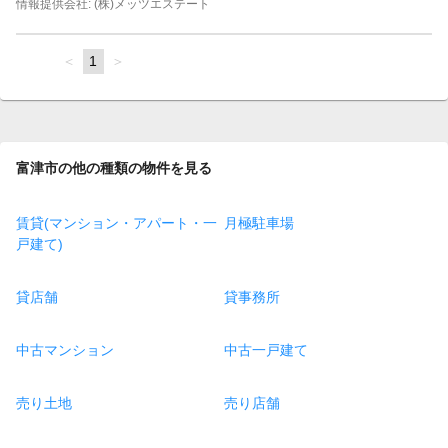
情報提供会社: (株)メッツエステート
page
You're
1
page
on
page
富津市の他の種類の物件を見る
賃貸(マンション・アパート・一
月極駐車場
戸建て)
貸店舗
貸事務所
中古マンション
中古一戸建て
売り土地
売り店舗