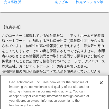
売り事務所
売りビル・ 一棟売マンション等
【免責事項】
このコーナーに掲載している物件情報は、「アットホーム不動産情
報ネットワーク」に加盟する不動産会社等（情報提供元）から提供
されています。信頼性の高い情報提供が行えるよう、最大限の努力
をしておりますが、その内容を保証するものではありません。 利用
者のみなさまと各情報提供元との取引に起因する損害および情報が
掲載されたことに起因する損害等については、 ジオテクノロジーズ
株式会社、およびアットホームは一切責任を負いません。
各物件情報の内容や画像等はすべて現況を優先させていただきま
す。
お取引等（お取引の準備、資金調達等を含みます）の際には、内容
GeoTechnologies, Inc. uses cookies for the purposes of
や契約条件等について、 各情報提供元より十分な説明を受け、ご自
improving the convenience and quality of our site and for
utilizing information in our marketing activity. You can
身でご確認の上、判断してください。
accept or reject collecting information through cookies at
このコーナーへの物件情報のご掲載、その他不動産業務ソリューシ
your discretion except information essential to the
ョン等についての不動産会社様のお問合せは
こちら
からお願いいた
functioning of our site.
します。