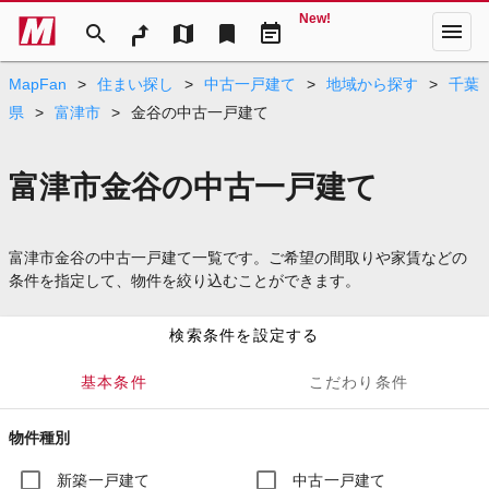
New!
menu
search
map
bookmark
event_note
MapFan
>
住まい探し
>
中古一戸建て
>
地域から探す
>
千葉
県
>
富津市
>
金谷の中古一戸建て
富津市金谷の中古一戸建て
富津市金谷の中古一戸建て一覧です。ご希望の間取りや家賃などの
条件を指定して、物件を絞り込むことができます。
検索条件を設定する
基本条件
こだわり条件
物件種別
新築一戸建て
中古一戸建て