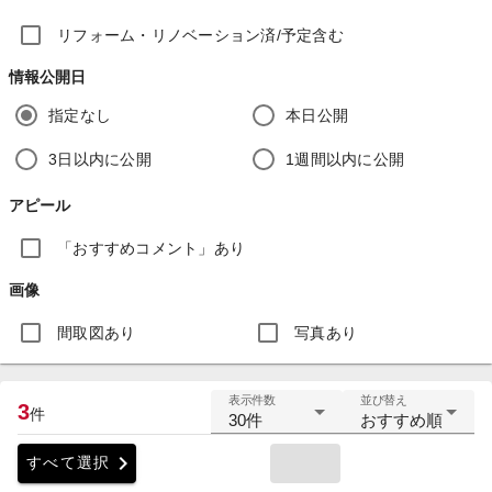
リフォーム・リノベーション済/予定含む
情報公開日
指定なし
本日公開
3日以内に公開
1週間以内に公開
アピール
「おすすめコメント」あり
画像
間取図あり
写真あり
表示件数
並び替え
3
件
30件
おすすめ順
chevron_right
すべて選択