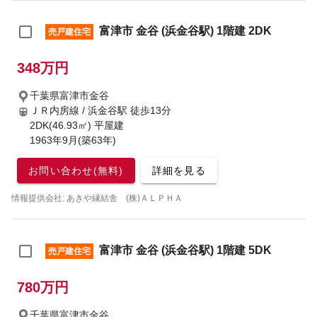
富津市 金谷 (浜金谷駅) 1階建 2DK
売戸建住宅
348万円
千葉県富津市金谷
ＪＲ内房線 / 浜金谷駅
徒歩13分
2DK(46.93㎡) 平屋建
1963年9月(築63年)
お問い合わせ(無料)
詳細を見る
情報提供会社: あきや縁結舎 (株)ＡＬＰＨＡ
富津市 金谷 (浜金谷駅) 1階建 5DK
売戸建住宅
780万円
千葉県富津市金谷