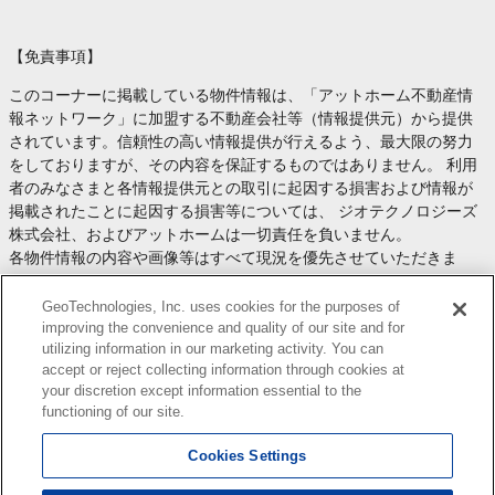
【免責事項】
このコーナーに掲載している物件情報は、「アットホーム不動産情
報ネットワーク」に加盟する不動産会社等（情報提供元）から提供
されています。信頼性の高い情報提供が行えるよう、最大限の努力
をしておりますが、その内容を保証するものではありません。 利用
者のみなさまと各情報提供元との取引に起因する損害および情報が
掲載されたことに起因する損害等については、 ジオテクノロジーズ
株式会社、およびアットホームは一切責任を負いません。
各物件情報の内容や画像等はすべて現況を優先させていただきま
す。
お取引等（お取引の準備、資金調達等を含みます）の際には、内容
GeoTechnologies, Inc. uses cookies for the purposes of
や契約条件等について、 各情報提供元より十分な説明を受け、ご自
improving the convenience and quality of our site and for
utilizing information in our marketing activity. You can
身でご確認の上、判断してください。
accept or reject collecting information through cookies at
このコーナーへの物件情報のご掲載、その他不動産業務ソリューシ
your discretion except information essential to the
ョン等についての不動産会社様のお問合せは
こちら
からお願いいた
functioning of our site.
します。
Cookies Settings