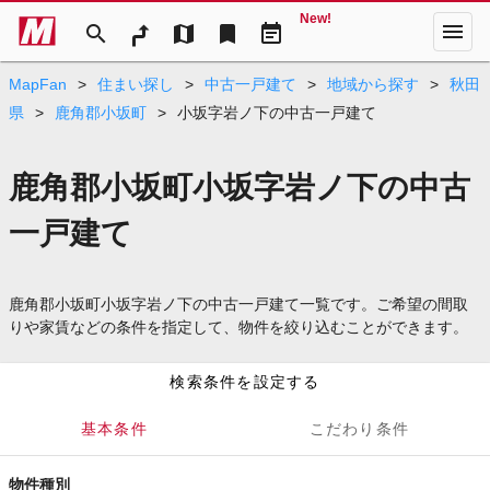
New!
menu
search
map
bookmark
event_note
MapFan
>
住まい探し
>
中古一戸建て
>
地域から探す
>
秋田
県
>
鹿角郡小坂町
>
小坂字岩ノ下の中古一戸建て
鹿角郡小坂町小坂字岩ノ下の中古
一戸建て
鹿角郡小坂町小坂字岩ノ下の中古一戸建て一覧です。ご希望の間取
りや家賃などの条件を指定して、物件を絞り込むことができます。
検索条件を設定する
基本条件
こだわり条件
物件種別