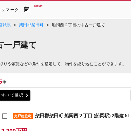
New!
event_note
ックマーク
宮城県
>
柴田郡柴田町
>
船岡西２丁目の中古一戸建て
古一戸建て
取りや家賃などの条件を指定して、物件を絞り込むことができます。
5
件
chevron_right
すべて選択
柴田郡柴田町 船岡西２丁目 (船岡駅) 2階建 5L
売戸建住宅