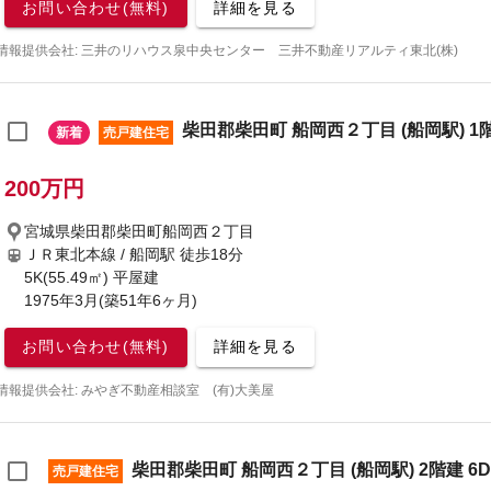
お問い合わせ(無料)
詳細を見る
情報提供会社: 三井のリハウス泉中央センター 三井不動産リアルティ東北(株)
柴田郡柴田町 船岡西２丁目 (船岡駅) 1階
新着
売戸建住宅
200万円
宮城県柴田郡柴田町船岡西２丁目
ＪＲ東北本線 / 船岡駅
徒歩18分
5K(55.49㎡) 平屋建
1975年3月(築51年6ヶ月)
お問い合わせ(無料)
詳細を見る
情報提供会社: みやぎ不動産相談室 (有)大美屋
柴田郡柴田町 船岡西２丁目 (船岡駅) 2階建 6D
売戸建住宅