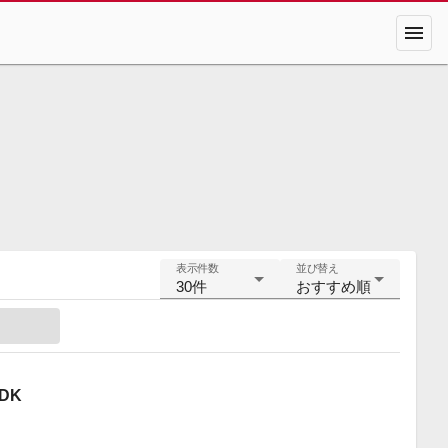
menu
表示件数
並び替え
30件
おすすめ順
DK