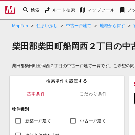
search
map
bookmark
検索
ルート検索
マップツール
ブ
MapFan
>
住まい探し
>
中古一戸建て
>
地域から探す
>
柴田郡柴田町船岡西２丁目の中
柴田郡柴田町船岡西２丁目の中古一戸建て一覧です。ご希望の間
検索条件を設定する
基本条件
こだわり条件
物件種別
新築一戸建て
中古一戸建て