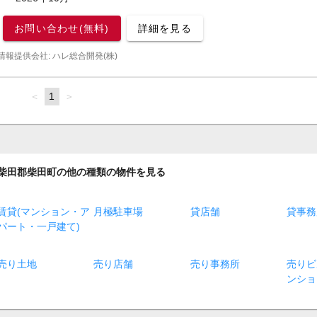
お問い合わせ(無料)
詳細を見る
情報提供会社: ハレ総合開発(株)
page
You're
1
page
on
page
柴田郡柴田町の他の種類の物件を見る
賃貸(マンション・ア
月極駐車場
貸店舗
貸事務
パート・一戸建て)
売り土地
売り店舗
売り事務所
売りビ
ンショ