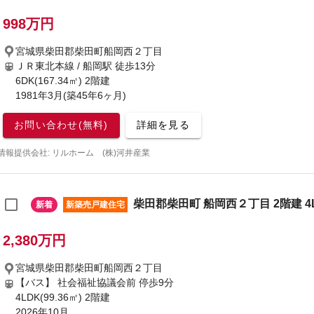
998万円
宮城県柴田郡柴田町船岡西２丁目
ＪＲ東北本線 / 船岡駅
徒歩13分
6DK(167.34㎡) 2階建
1981年3月(築45年6ヶ月)
お問い合わせ(無料)
詳細を見る
情報提供会社: リルホーム (株)河井産業
柴田郡柴田町 船岡西２丁目 2階建 4
新着
新築売戸建住宅
2,380万円
宮城県柴田郡柴田町船岡西２丁目
【バス】 社会福祉協議会前 停歩9分
4LDK(99.36㎡) 2階建
2026年10月