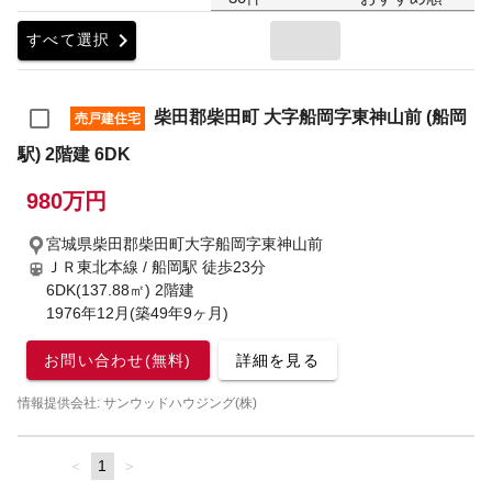
chevron_right
すべて選択
柴田郡柴田町 大字船岡字東神山前 (船岡
売戸建住宅
駅) 2階建 6DK
980万円
宮城県柴田郡柴田町大字船岡字東神山前
ＪＲ東北本線 / 船岡駅
徒歩23分
6DK(137.88㎡) 2階建
1976年12月(築49年9ヶ月)
お問い合わせ(無料)
詳細を見る
情報提供会社: サンウッドハウジング(株)
page
You're
1
page
on