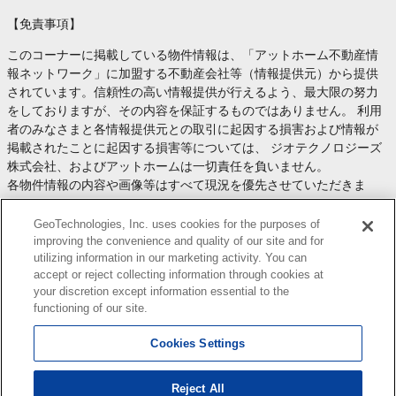
【免責事項】
このコーナーに掲載している物件情報は、「アットホーム不動産情
報ネットワーク」に加盟する不動産会社等（情報提供元）から提供
されています。信頼性の高い情報提供が行えるよう、最大限の努力
をしておりますが、その内容を保証するものではありません。 利用
者のみなさまと各情報提供元との取引に起因する損害および情報が
掲載されたことに起因する損害等については、 ジオテクノロジーズ
株式会社、およびアットホームは一切責任を負いません。
各物件情報の内容や画像等はすべて現況を優先させていただきま
す。
お取引等（お取引の準備、資金調達等を含みます）の際には、内容
GeoTechnologies, Inc. uses cookies for the purposes of
や契約条件等について、 各情報提供元より十分な説明を受け、ご自
improving the convenience and quality of our site and for
utilizing information in our marketing activity. You can
身でご確認の上、判断してください。
accept or reject collecting information through cookies at
このコーナーへの物件情報のご掲載、その他不動産業務ソリューシ
your discretion except information essential to the
ョン等についての不動産会社様のお問合せは
こちら
からお願いいた
functioning of our site.
します。
Cookies Settings
Reject All
Copyright(c) At Home Co.,Ltd. このサイトに掲載している情報の無断転載を禁止します。著作権