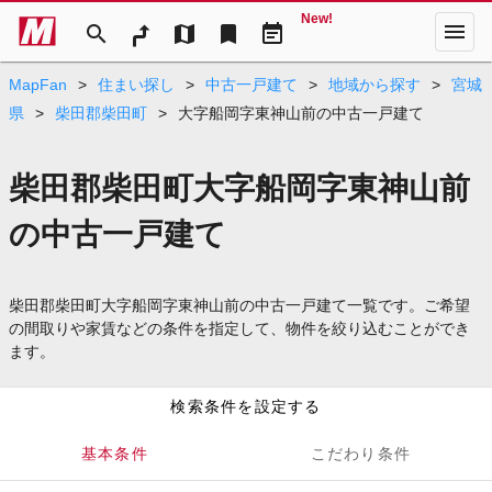
New!
menu
search
map
bookmark
event_note
MapFan
>
住まい探し
>
中古一戸建て
>
地域から探す
>
宮城
県
>
柴田郡柴田町
>
大字船岡字東神山前の中古一戸建て
柴田郡柴田町大字船岡字東神山前
の中古一戸建て
柴田郡柴田町大字船岡字東神山前の中古一戸建て一覧です。ご希望
の間取りや家賃などの条件を指定して、物件を絞り込むことができ
ます。
検索条件を設定する
基本条件
こだわり条件