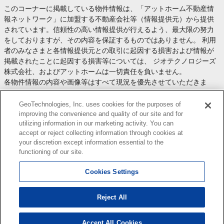
このコーナーに掲載している物件情報は、「アットホーム不動産情
報ネットワーク」に加盟する不動産会社等（情報提供元）から提供
されています。信頼性の高い情報提供が行えるよう、最大限の努力
をしておりますが、その内容を保証するものではありません。 利用
者のみなさまと各情報提供元との取引に起因する損害および情報が
掲載されたことに起因する損害等については、 ジオテクノロジーズ
株式会社、およびアットホームは一切責任を負いません。
各物件情報の内容や画像等はすべて現況を優先させていただきま
す。
お取引等（お取引の準備、資金調達等を含みます）の際には、内容
GeoTechnologies, Inc. uses cookies for the purposes of
や契約条件等について、 各情報提供元より十分な説明を受け、ご自
improving the convenience and quality of our site and for
utilizing information in our marketing activity. You can
身でご確認の上、判断してください。
accept or reject collecting information through cookies at
このコーナーへの物件情報のご掲載、その他不動産業務ソリューシ
your discretion except information essential to the
ョン等についての不動産会社様のお問合せは
こちら
からお願いいた
functioning of our site.
します。
Cookies Settings
Reject All
Copyright(c) At Home Co.,Ltd. このサイトに掲載している情報の無断転載を禁止します。著作権
はアットホーム（株）またはその情報提供者に帰属します。
本ページはプロモーションが含まれています。
Accept All Cookies