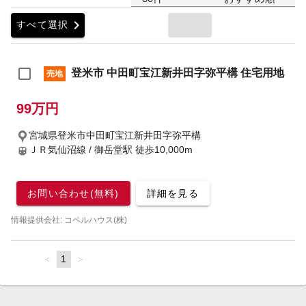
chevron_right
すべて選択
登米市 中田町宝江新井田字弥平構 住宅用地
売地
99万円
宮城県登米市中田町宝江新井田字弥平構
ＪＲ気仙沼線 / 御岳堂駅
徒歩10,000m
お問い合わせ(無料)
詳細を見る
情報提供会社: コペルハウス(株)
page
You're
1
page
on
page