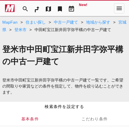
New!
menu
search
map
bookmark
event_note
MapFan
>
住まい探し
>
中古一戸建て
>
地域から探す
>
宮城
県
>
登米市
>
中田町宝江新井田字弥平構の中古一戸建て
登米市中田町宝江新井田字弥平構
の中古一戸建て
登米市中田町宝江新井田字弥平構の中古一戸建て一覧です。ご希望
の間取りや家賃などの条件を指定して、物件を絞り込むことができ
ます。
検索条件を設定する
基本条件
こだわり条件