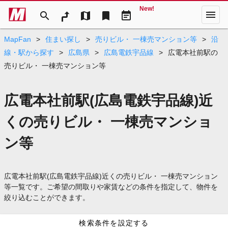
New!
menu
search
map
bookmark
event_note
MapFan
>
住まい探し
>
売りビル・ 一棟売マンション等
>
沿
線・駅から探す
>
広島県
>
広島電鉄宇品線
>
広電本社前駅の
売りビル・ 一棟売マンション等
広電本社前駅(広島電鉄宇品線)近
くの売りビル・ 一棟売マンショ
ン等
広電本社前駅(広島電鉄宇品線)近くの売りビル・ 一棟売マンション
等一覧です。ご希望の間取りや家賃などの条件を指定して、物件を
絞り込むことができます。
検索条件を設定する