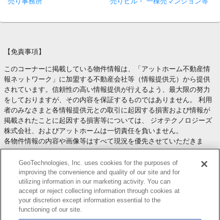
売り事務所
売りビル・ 一棟売マンション等
【免責事項】
このコーナーに掲載している物件情報は、「アットホーム不動産情
報ネットワーク」に加盟する不動産会社等（情報提供元）から提供
されています。信頼性の高い情報提供が行えるよう、最大限の努力
をしておりますが、その内容を保証するものではありません。 利用
者のみなさまと各情報提供元との取引に起因する損害および情報が
掲載されたことに起因する損害等については、 ジオテクノロジーズ
株式会社、およびアットホームは一切責任を負いません。
各物件情報の内容や画像等はすべて現況を優先させていただきま
す。
お取引等（お取引の準備、資金調達等を含みます）の際には、内容
GeoTechnologies, Inc. uses cookies for the purposes of
や契約条件等について、 各情報提供元より十分な説明を受け、ご自
improving the convenience and quality of our site and for
utilizing information in our marketing activity. You can
身でご確認の上、判断してください。
accept or reject collecting information through cookies at
このコーナーへの物件情報のご掲載、その他不動産業務ソリューシ
your discretion except information essential to the
ョン等についての不動産会社様のお問合せは
こちら
からお願いいた
functioning of our site.
します。