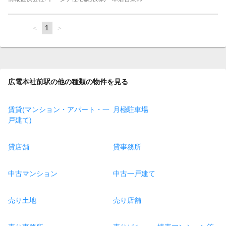
page
You're
1
page
on
page
広電本社前駅の他の種類の物件を見る
賃貸(マンション・アパート・一
月極駐車場
戸建て)
貸店舗
貸事務所
中古マンション
中古一戸建て
売り土地
売り店舗