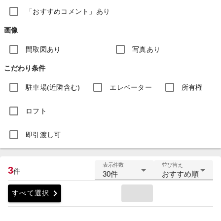
「おすすめコメント」あり
画像
間取図あり
写真あり
こだわり条件
駐車場(近隣含む)
エレベーター
所有権
ロフト
即引渡し可
表示件数
並び替え
3
件
30件
おすすめ順
chevron_right
すべて選択