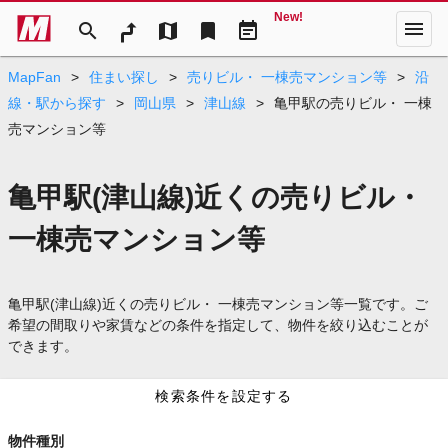
New!
menu
search
map
bookmark
event_note
MapFan
>
住まい探し
>
売りビル・ 一棟売マンション等
>
沿
線・駅から探す
>
岡山県
>
津山線
>
亀甲駅の売りビル・ 一棟
売マンション等
亀甲駅(津山線)近くの売りビル・
一棟売マンション等
亀甲駅(津山線)近くの売りビル・ 一棟売マンション等一覧です。ご
希望の間取りや家賃などの条件を指定して、物件を絞り込むことが
できます。
検索条件を設定する
物件種別