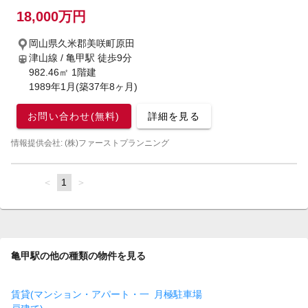
18,000万円
岡山県久米郡美咲町原田
津山線 / 亀甲駅
徒歩9分
982.46㎡ 1階建
1989年1月(築37年8ヶ月)
お問い合わせ(無料)
詳細を見る
情報提供会社: (株)ファーストプランニング
page
You're
1
page
on
page
亀甲駅の他の種類の物件を見る
賃貸(マンション・アパート・一
月極駐車場