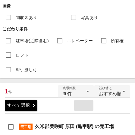
画像
間取図あり
写真あり
こだわり条件
駐車場(近隣含む)
エレベーター
所有権
ロフト
即引渡し可
表示件数
並び替え
1
件
30件
おすすめ順
chevron_right
すべて選択
久米郡美咲町 原田 (亀甲駅) の売工場
売工場