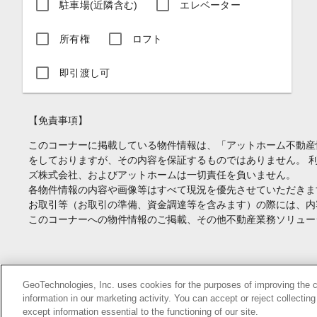
駐車場(近隣含む)
エレベーター
所有権
ロフト
即引渡し可
【免責事項】
このコーナーに掲載している物件情報は、「アットホーム不動産
をしておりますが、その内容を保証するものではありません。 
ズ株式会社、およびアットホームは一切責任を負いません。
各物件情報の内容や画像等はすべて現況を優先させていただきま
お取引等（お取引の準備、資金調達等を含みます）の際には、内
このコーナーへの物件情報のご掲載、その他不動産業務ソリュー
Copyright(c) At Home Co.,Ltd. このサイトに掲載している情報の無断転載を
GeoTechnologies, Inc. uses cookies for the purposes of improving the con
information in our marketing activity. You can accept or reject collectin
本ページはプロモーションが含まれています。
except information essential to the functioning of our site.