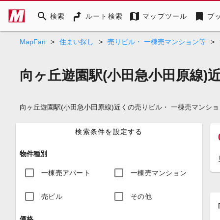
search
map
bookmark
検索
ルート検索
マップツール
ブ
MapFan
>
住まい探し
>
売りビル・ 一棟売マンション等
>
向ヶ丘遊園駅(小田急小田原線)
向ヶ丘遊園駅(小田急小田原線)近くの売りビル・ 一棟売マン
検索条件を設定する
物件種別
一棟売アパート
一棟売マンション
売ビル
その他
価格