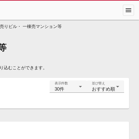
menu
売りビル・ 一棟売マンション等
等
絞り込むことができます。
表示件数
並び替え
30件
おすすめ順