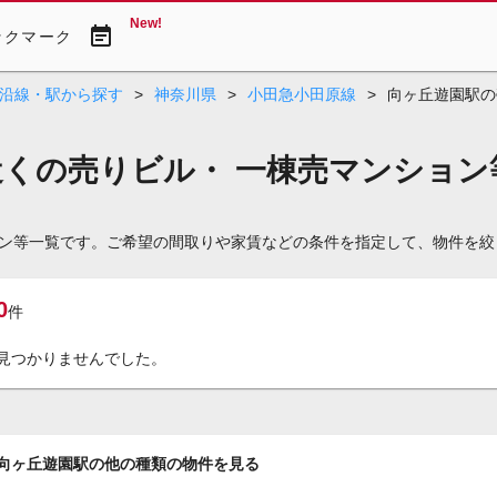
New!
event_note
ックマーク
沿線・駅から探す
>
神奈川県
>
小田急小田原線
>
向ヶ丘遊園駅の
近くの売りビル・ 一棟売マンション
ション等一覧です。ご希望の間取りや家賃などの条件を指定して、物件を
0
件
見つかりませんでした。
向ヶ丘遊園駅の他の種類の物件を見る